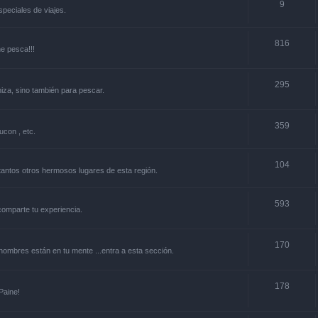
9
especiales de viajes.
816
ne pesca!!!
295
niza, sino también para pescar.
359
ucon , etc.
104
y tantos otros hermosos lugares de esta región.
593
.comparte tu experiencia.
170
s nombres están en tu mente ...entra a esta sección.
178
Paine!