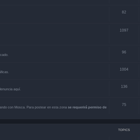
82
1097
96
rcado.
1004
ficas.
136
 denuncia aquí.
75
scando con Mosca. Para postear en esta zona
se requerirá permiso de
TOPICS