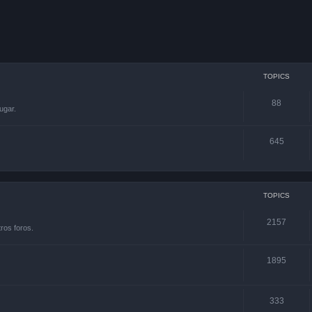
TOPICS
88
ugar.
645
TOPICS
2157
ros foros.
1895
333