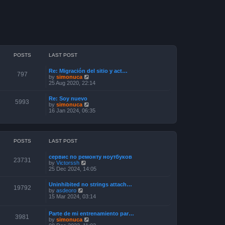
POSTS
LAST POST
Re: Migración del sitio y act…
797
V
by
simonuca
i
25 Aug 2020, 22:14
e
w
Re: Soy nuevo
t
5993
V
by
simonuca
h
i
16 Jan 2024, 06:35
e
e
l
w
a
t
t
h
e
e
POSTS
LAST POST
s
l
t
a
p
сервис по ремонту ноутбуков
t
23731
o
V
by
Victorssh
e
s
i
25 Dec 2024, 14:05
s
t
e
t
w
p
Uninhibited no strings attach…
t
19792
o
V
by
asdeoro
h
s
i
15 Mar 2024, 03:14
e
t
e
l
w
a
Parte de mi entrenamiento par…
t
3981
t
V
by
simonuca
h
e
i