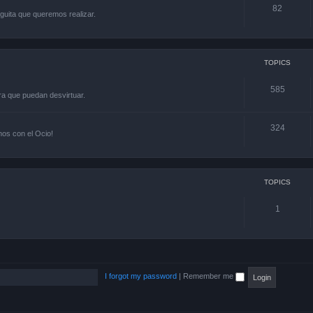
82
guita que queremos realizar.
TOPICS
585
ra que puedan desvirtuar.
324
os con el Ocio!
TOPICS
1
I forgot my password
|
Remember me