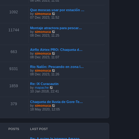
08 Dec 2023, 11:02
e
s
e
l
t
w
a
p
Que moscas usar por estación …
t
1092
t
o
V
by
simonuca
h
e
s
i
07 Dec 2023, 11:52
e
s
t
e
l
t
w
a
p
Montaje atractora para pescar…
t
11744
t
o
V
by
simonuca
h
e
s
i
08 Dec 2023, 11:25
e
s
t
e
l
t
w
a
p
t
t
o
Airflo Airtex PRO: Chaqueta d…
h
e
663
s
V
by
simonuca
e
s
t
i
08 Dec 2023, 11:07
l
t
e
a
p
w
t
o
Rio Nalón: Pescando en zona l…
t
9331
e
s
V
by
simonuca
h
s
t
i
08 Dec 2023, 11:26
e
t
e
l
p
w
a
o
Re: IX Curacautin
t
1859
t
V
s
by
mapache
h
e
i
t
10 Jan 2018, 22:41
e
s
e
l
t
w
a
p
Chaqueta de lluvia de Gore-Te…
t
379
t
o
V
by
simonuca
h
e
s
i
18 May 2020, 12:05
e
s
t
e
l
t
w
a
p
t
t
o
h
e
s
e
s
POSTS
LAST POST
t
l
t
a
p
Re: A quien le interese Amazo…
t