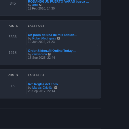
a
RODANDGUN PUERTO VARAS busca …
t
345
t
V
by
artu
h
e
i
11 Feb 2016, 14:30
e
s
e
l
t
w
a
p
t
t
o
h
e
s
e
POSTS
LAST POST
s
t
l
t
a
p
Un poco de una de mis aficion…
t
5836
o
V
by
RobertRodriguez
e
s
i
19 Jun 2022, 21:23
s
t
e
t
w
p
Order Sildenafil Online Today…
t
1618
o
V
by
cristianroa
h
s
i
15 Sep 2025, 22:44
e
t
e
l
w
a
t
t
h
e
e
POSTS
LAST POST
s
l
t
a
p
Re: Reglas del Foro
t
16
o
V
by
Marais Cristián
e
s
i
23 Sep 2017, 22:14
s
t
e
t
w
p
t
o
h
s
e
t
l
a
t
e
s
t