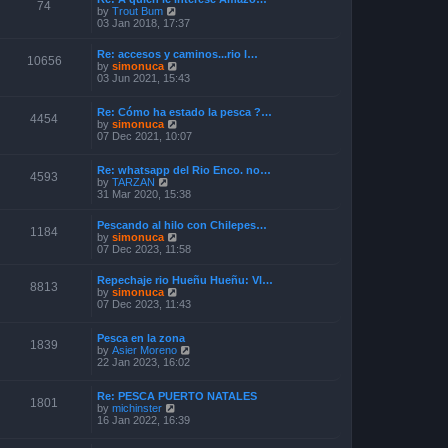
o
74
V
by
Trout Bum
e
s
i
03 Jan 2018, 17:37
s
t
e
t
w
p
Re: accesos y caminos...rio l…
t
o
10656
V
by
simonuca
h
s
i
03 Jun 2021, 15:43
e
t
e
l
w
a
Re: Cómo ha estado la pesca ?…
t
4454
t
V
by
simonuca
h
e
i
07 Dec 2021, 10:07
e
s
e
l
t
w
a
p
Re: whatsapp del Rio Enco. no…
t
t
4593
o
V
by
TARZAN
h
e
s
i
31 Mar 2020, 15:38
e
s
t
e
l
t
w
a
p
Pescando al hilo con Chilepes…
t
1184
t
o
V
by
simonuca
h
e
s
i
07 Dec 2023, 11:58
e
s
t
e
l
t
w
a
p
Repechaje rio Hueñu Hueñu: Vl…
t
8813
t
o
V
by
simonuca
h
e
s
i
07 Dec 2023, 11:43
e
s
t
e
l
t
w
a
p
Pesca en la zona
t
1839
t
o
V
by
Asier Moreno
h
e
s
i
22 Jan 2023, 16:02
e
s
t
e
l
t
w
a
p
Re: PESCA PUERTO NATALES
t
t
1801
o
V
by
michinster
h
e
s
i
16 Jan 2022, 16:39
e
s
t
e
l
t
w
a
p