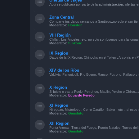
Ofertas de Viajes
Aqui se publicara por parte de la
administración
, ofertas 
Zona Central
Comparte tus datos cercanos a Santiago..no solo el sur tie
Moderator:
Houston
VIII Región
Chillan, Los Ángeles, etc. no solo son buenos para la longa
Moderator:
funkouc
IX Region
Datos de la IX Región, Chinooks en el Tolten , Arco iris en P
XIV de los Ríos
Valdivia, Panguipulli, Río Bueno, Ranco, Futrono, Paillaco 
X Region
Si fuiste o vas a Puelo, Petrohue, Maullin, Yelcho o Chiloe..
Moderator:
Eduardo Peredo
XI Region
Ñireguao, Misterioso , Cerro Castillo , Baker , etc ...si eso
Moderator:
Gaushito
XII Region
Punta Arenas, Tierra del Fuego, Puerto Natales, Torres del 
Moderator:
Gaushito