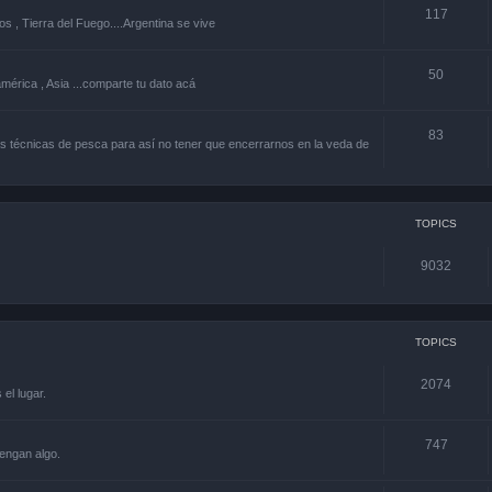
117
os , Tierra del Fuego....Argentina se vive
50
américa , Asia ...comparte tu dato acá
83
 técnicas de pesca para así no tener que encerrarnos en la veda de
TOPICS
9032
TOPICS
2074
el lugar.
747
engan algo.