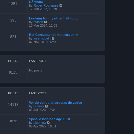
Córdoba
t
t
o
1351
V
by
RobertRodriguez
h
e
s
i
17 Jun 2022, 18:28
e
s
t
e
l
t
w
a
p
Looking for my other half for…
t
395
t
o
V
by
mastin
h
e
s
i
13 Mar 2024, 12:05
e
s
t
e
l
t
w
a
p
Re: Consulta sobre pesca en m…
t
821
t
o
V
by
josemigueln
h
e
s
i
07 Nov 2018, 12:06
e
s
t
e
l
t
w
a
p
t
t
o
h
e
s
e
POSTS
LAST POST
s
t
l
t
a
p
No posts
t
o
9115
e
s
s
t
t
p
o
s
POSTS
LAST POST
t
Vendo vendo chaquetas de vadeo
14113
V
by
craters
i
01 Jul 2023, 22:34
e
w
Spool o bobina Sage 1650
t
3876
V
by
cipomoa
h
i
07 Apr 2022, 10:51
e
e
l
w