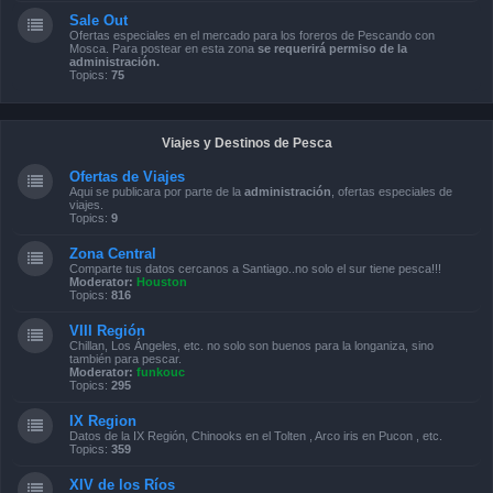
Sale Out
Ofertas especiales en el mercado para los foreros de Pescando con
Mosca. Para postear en esta zona
se requerirá permiso de la
administración.
Topics:
75
Viajes y Destinos de Pesca
Ofertas de Viajes
Aqui se publicara por parte de la
administración
, ofertas especiales de
viajes.
Topics:
9
Zona Central
Comparte tus datos cercanos a Santiago..no solo el sur tiene pesca!!!
Moderator:
Houston
Topics:
816
VIII Región
Chillan, Los Ángeles, etc. no solo son buenos para la longaniza, sino
también para pescar.
Moderator:
funkouc
Topics:
295
IX Region
Datos de la IX Región, Chinooks en el Tolten , Arco iris en Pucon , etc.
Topics:
359
XIV de los Ríos