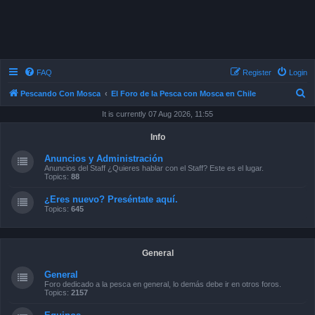
FAQ
Register
Login
S
Pescando Con Mosca
El Foro de la Pesca con Mosca en Chile
e
It is currently 07 Aug 2026, 11:55
a
Info
r
Anuncios y Administración
c
Anuncios del Staff ¿Quieres hablar con el Staff? Este es el lugar.
Topics:
88
h
¿Eres nuevo? Preséntate aquí.
Topics:
645
General
General
Foro dedicado a la pesca en general, lo demás debe ir en otros foros.
Topics:
2157