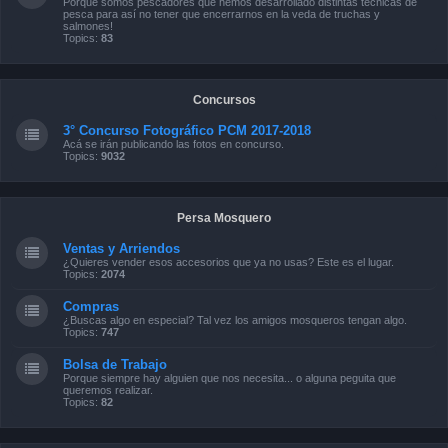
Porque somos pescadores que hemos desarrollado distintas técnicas de
pesca para así no tener que encerrarnos en la veda de truchas y
salmones!
Topics:
83
Concursos
3° Concurso Fotográfico PCM 2017-2018
Acá se irán publicando las fotos en concurso.
Topics:
9032
Persa Mosquero
Ventas y Arriendos
¿Quieres vender esos accesorios que ya no usas? Este es el lugar.
Topics:
2074
Compras
¿Buscas algo en especial? Tal vez los amigos mosqueros tengan algo.
Topics:
747
Bolsa de Trabajo
Porque siempre hay alguien que nos necesita... o alguna peguita que
queremos realizar.
Topics:
82