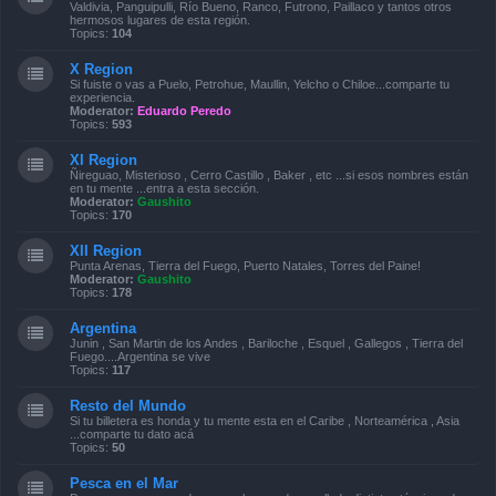
Valdivia, Panguipulli, Río Bueno, Ranco, Futrono, Paillaco y tantos otros
hermosos lugares de esta región.
Topics:
104
X Region
Si fuiste o vas a Puelo, Petrohue, Maullin, Yelcho o Chiloe...comparte tu
experiencia.
Moderator:
Eduardo Peredo
Topics:
593
XI Region
Ñireguao, Misterioso , Cerro Castillo , Baker , etc ...si esos nombres están
en tu mente ...entra a esta sección.
Moderator:
Gaushito
Topics:
170
XII Region
Punta Arenas, Tierra del Fuego, Puerto Natales, Torres del Paine!
Moderator:
Gaushito
Topics:
178
Argentina
Junin , San Martin de los Andes , Bariloche , Esquel , Gallegos , Tierra del
Fuego....Argentina se vive
Topics:
117
Resto del Mundo
Si tu billetera es honda y tu mente esta en el Caribe , Norteamérica , Asia
...comparte tu dato acá
Topics:
50
Pesca en el Mar