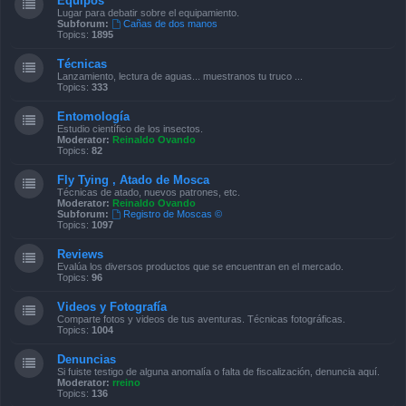
Equipos
Lugar para debatir sobre el equipamiento.
Subforum:
Cañas de dos manos
Topics:
1895
Técnicas
Lanzamiento, lectura de aguas... muestranos tu truco ...
Topics:
333
Entomología
Estudio científico de los insectos.
Moderator:
Reinaldo Ovando
Topics:
82
Fly Tying , Atado de Mosca
Técnicas de atado, nuevos patrones, etc.
Moderator:
Reinaldo Ovando
Subforum:
Registro de Moscas ©
Topics:
1097
Reviews
Evalúa los diversos productos que se encuentran en el mercado.
Topics:
96
Videos y Fotografía
Comparte fotos y videos de tus aventuras. Técnicas fotográficas.
Topics:
1004
Denuncias
Si fuiste testigo de alguna anomalía o falta de fiscalización, denuncia aquí.
Moderator:
rreino
Topics:
136