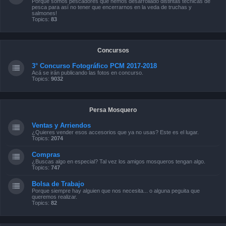
Porque somos pescadores que hemos desarrollado distintas técnicas de
pesca para así no tener que encerrarnos en la veda de truchas y
salmones!
Topics:
83
Concursos
3° Concurso Fotográfico PCM 2017-2018
Acá se irán publicando las fotos en concurso.
Topics:
9032
Persa Mosquero
Ventas y Arriendos
¿Quieres vender esos accesorios que ya no usas? Este es el lugar.
Topics:
2074
Compras
¿Buscas algo en especial? Tal vez los amigos mosqueros tengan algo.
Topics:
747
Bolsa de Trabajo
Porque siempre hay alguien que nos necesita... o alguna peguita que
queremos realizar.
Topics:
82