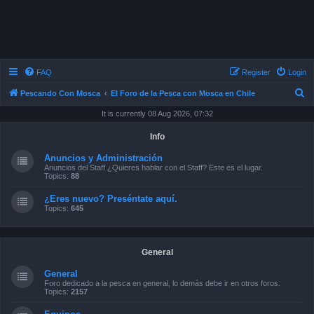
FAQ
Register
Login
S
Pescando Con Mosca
El Foro de la Pesca con Mosca en Chile
e
It is currently 08 Aug 2026, 07:32
a
Info
r
Anuncios y Administración
c
Anuncios del Staff ¿Quieres hablar con el Staff? Este es el lugar.
Topics:
88
h
¿Eres nuevo? Preséntate aquí.
Topics:
645
General
General
Foro dedicado a la pesca en general, lo demás debe ir en otros foros.
Topics:
2157