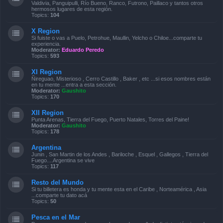
Valdivia, Panguipulli, Río Bueno, Ranco, Futrono, Paillaco y tantos otros
hermosos lugares de esta región.
Topics:
104
X Region
Si fuiste o vas a Puelo, Petrohue, Maullin, Yelcho o Chiloe...comparte tu
experiencia.
Moderator:
Eduardo Peredo
Topics:
593
XI Region
Ñireguao, Misterioso , Cerro Castillo , Baker , etc ...si esos nombres están
en tu mente ...entra a esta sección.
Moderator:
Gaushito
Topics:
170
XII Region
Punta Arenas, Tierra del Fuego, Puerto Natales, Torres del Paine!
Moderator:
Gaushito
Topics:
178
Argentina
Junin , San Martin de los Andes , Bariloche , Esquel , Gallegos , Tierra del
Fuego....Argentina se vive
Topics:
117
Resto del Mundo
Si tu billetera es honda y tu mente esta en el Caribe , Norteamérica , Asia
...comparte tu dato acá
Topics:
50
Pesca en el Mar