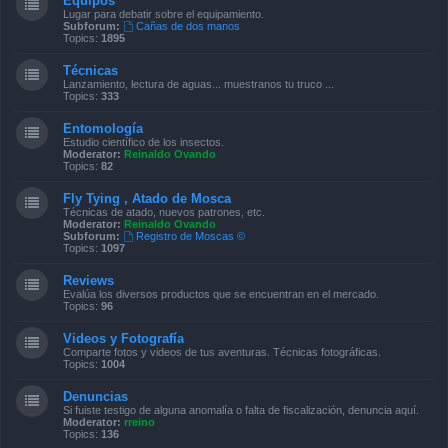
Equipos
Lugar para debatir sobre el equipamiento.
Subforum:
Cañas de dos manos
Topics:
1895
Técnicas
Lanzamiento, lectura de aguas... muestranos tu truco ...
Topics:
333
Entomología
Estudio científico de los insectos.
Moderator:
Reinaldo Ovando
Topics:
82
Fly Tying , Atado de Mosca
Técnicas de atado, nuevos patrones, etc.
Moderator:
Reinaldo Ovando
Subforum:
Registro de Moscas ©
Topics:
1097
Reviews
Evalúa los diversos productos que se encuentran en el mercado.
Topics:
96
Videos y Fotografía
Comparte fotos y videos de tus aventuras. Técnicas fotográficas.
Topics:
1004
Denuncias
Si fuiste testigo de alguna anomalía o falta de fiscalización, denuncia aquí.
Moderator:
rreino
Topics:
136