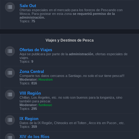
Sale Out
Ofertas especiales en el mercado para los foreros de Pescando con
Mosca. Para postear en esta zona
se requerirá permiso de la
administración.
Topics:
75
Viajes y Destinos de Pesca
Ofertas de Viajes
Aqui se publicara por parte de la
administración
, ofertas especiales de
viajes.
Topics:
9
Zona Central
Comparte tus datos cercanos a Santiago..no solo el sur tiene pesca!!!
Moderator:
Houston
Topics:
816
VIII Región
Chillan, Los Ángeles, etc. no solo son buenos para la longaniza, sino
también para pescar.
Moderator:
funkouc
Topics:
295
IX Region
Datos de la IX Región, Chinooks en el Tolten , Arco iris en Pucon , etc.
Topics:
359
XIV de los Ríos