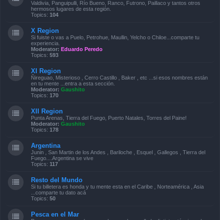
Valdivia, Panguipulli, Río Bueno, Ranco, Futrono, Paillaco y tantos otros
hermosos lugares de esta región.
Topics:
104
X Region
Si fuiste o vas a Puelo, Petrohue, Maullin, Yelcho o Chiloe...comparte tu
experiencia.
Moderator:
Eduardo Peredo
Topics:
593
XI Region
Ñireguao, Misterioso , Cerro Castillo , Baker , etc ...si esos nombres están
en tu mente ...entra a esta sección.
Moderator:
Gaushito
Topics:
170
XII Region
Punta Arenas, Tierra del Fuego, Puerto Natales, Torres del Paine!
Moderator:
Gaushito
Topics:
178
Argentina
Junin , San Martin de los Andes , Bariloche , Esquel , Gallegos , Tierra del
Fuego....Argentina se vive
Topics:
117
Resto del Mundo
Si tu billetera es honda y tu mente esta en el Caribe , Norteamérica , Asia
...comparte tu dato acá
Topics:
50
Pesca en el Mar