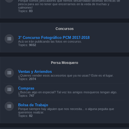
Porque somos pescadores que hemos desarrollado distintas técnicas de
pesca para así no tener que encerrarnos en la veda de truchas y
salmones!
Topics:
83
Concursos
3° Concurso Fotográfico PCM 2017-2018
Acá se irán publicando las fotos en concurso.
Topics:
9032
Persa Mosquero
Ventas y Arriendos
¿Quieres vender esos accesorios que ya no usas? Este es el lugar.
Topics:
2074
Compras
¿Buscas algo en especial? Tal vez los amigos mosqueros tengan algo.
Topics:
747
Bolsa de Trabajo
Porque siempre hay alguien que nos necesita... o alguna peguita que
queremos realizar.
Topics:
82