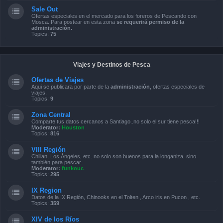
Sale Out
Ofertas especiales en el mercado para los foreros de Pescando con
Mosca. Para postear en esta zona
se requerirá permiso de la
administración.
Topics:
75
Viajes y Destinos de Pesca
Ofertas de Viajes
Aqui se publicara por parte de la
administración
, ofertas especiales de
viajes.
Topics:
9
Zona Central
Comparte tus datos cercanos a Santiago..no solo el sur tiene pesca!!!
Moderator:
Houston
Topics:
816
VIII Región
Chillan, Los Ángeles, etc. no solo son buenos para la longaniza, sino
también para pescar.
Moderator:
funkouc
Topics:
295
IX Region
Datos de la IX Región, Chinooks en el Tolten , Arco iris en Pucon , etc.
Topics:
359
XIV de los Ríos