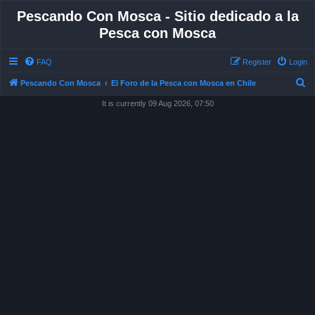
Pescando Con Mosca - Sitio dedicado a la
Pesca con Mosca
FAQ
Register
Login
S
Pescando Con Mosca
El Foro de la Pesca con Mosca en Chile
e
It is currently 09 Aug 2026, 07:50
a
r
c
h