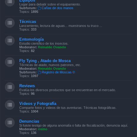
Equipos
Lugar para debatir sobre el equipamiento.
Subforum:
Cañas de dos manos
Topics:
1895
Técnicas
Lanzamiento, lectura de aguas... muestranos tu truco ...
Topics:
333
Entomología
Estudio científico de los insectos.
Moderator:
Reinaldo Ovando
Topics:
82
Fly Tying , Atado de Mosca
Técnicas de atado, nuevos patrones, etc.
Moderator:
Reinaldo Ovando
Subforum:
Registro de Moscas ©
Topics:
1097
Reviews
Evalúa los diversos productos que se encuentran en el mercado.
Topics:
96
Videos y Fotografía
Comparte fotos y videos de tus aventuras. Técnicas fotográficas.
Topics:
1004
Denuncias
Si fuiste testigo de alguna anomalía o falta de fiscalización, denuncia aquí.
Moderator:
rreino
Topics:
136