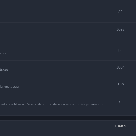
82
1097
96
rcado.
1004
ficas.
136
 denuncia aquí.
75
scando con Mosca. Para postear en esta zona
se requerirá permiso de
TOPICS