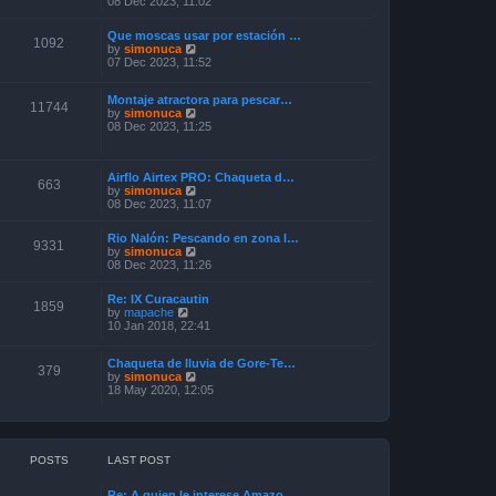
08 Dec 2023, 11:02
e
s
e
l
t
w
a
p
Que moscas usar por estación …
t
1092
t
o
V
by
simonuca
h
e
s
i
07 Dec 2023, 11:52
e
s
t
e
l
t
w
a
p
Montaje atractora para pescar…
t
11744
t
o
V
by
simonuca
h
e
s
i
08 Dec 2023, 11:25
e
s
t
e
l
t
w
a
p
t
t
o
Airflo Airtex PRO: Chaqueta d…
h
e
663
s
V
by
simonuca
e
s
t
i
08 Dec 2023, 11:07
l
t
e
a
p
w
t
o
Rio Nalón: Pescando en zona l…
t
9331
e
s
V
by
simonuca
h
s
t
i
08 Dec 2023, 11:26
e
t
e
l
p
w
a
o
Re: IX Curacautin
t
1859
t
V
s
by
mapache
h
e
i
t
10 Jan 2018, 22:41
e
s
e
l
t
w
a
p
Chaqueta de lluvia de Gore-Te…
t
379
t
o
V
by
simonuca
h
e
s
i
18 May 2020, 12:05
e
s
t
e
l
t
w
a
p
t
t
o
h
e
s
e
s
POSTS
LAST POST
t
l
t
a
p
Re: A quien le interese Amazo…
t