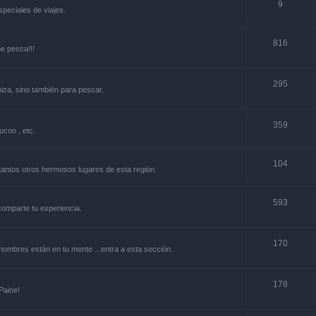
9
especiales de viajes.
816
ne pesca!!!
295
niza, sino también para pescar.
359
ucon , etc.
104
y tantos otros hermosos lugares de esta región.
593
.comparte tu experiencia.
170
s nombres están en tu mente ...entra a esta sección.
178
Paine!