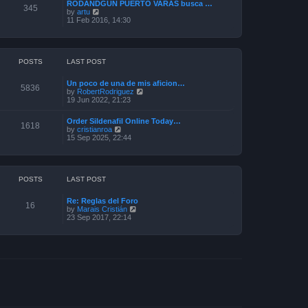
a
RODANDGUN PUERTO VARAS busca …
t
345
t
V
by
artu
h
e
i
11 Feb 2016, 14:30
e
s
e
l
t
w
a
p
t
t
o
h
e
s
e
POSTS
LAST POST
s
t
l
t
a
p
Un poco de una de mis aficion…
t
5836
o
V
by
RobertRodriguez
e
s
i
19 Jun 2022, 21:23
s
t
e
t
w
p
Order Sildenafil Online Today…
t
1618
o
V
by
cristianroa
h
s
i
15 Sep 2025, 22:44
e
t
e
l
w
a
t
t
h
e
e
POSTS
LAST POST
s
l
t
a
p
Re: Reglas del Foro
t
16
o
V
by
Marais Cristián
e
s
i
23 Sep 2017, 22:14
s
t
e
t
w
p
t
o
h
s
e
t
l
a
t
e
s
t