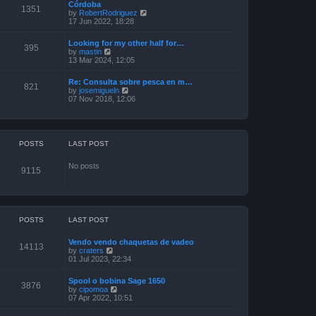
Córdoba
t
t
o
1351
V
by
RobertRodriguez
h
e
s
i
17 Jun 2022, 18:28
e
s
t
e
l
t
w
a
p
Looking for my other half for…
t
395
t
o
V
by
mastin
h
e
s
i
13 Mar 2024, 12:05
e
s
t
e
l
t
w
a
p
Re: Consulta sobre pesca en m…
t
821
t
o
V
by
josemigueln
h
e
s
i
07 Nov 2018, 12:06
e
s
t
e
l
t
w
a
p
t
t
o
h
e
s
e
POSTS
LAST POST
s
t
l
t
a
p
No posts
t
o
9115
e
s
s
t
t
p
o
s
POSTS
LAST POST
t
Vendo vendo chaquetas de vadeo
14113
V
by
craters
i
01 Jul 2023, 22:34
e
w
Spool o bobina Sage 1650
t
3876
V
by
cipomoa
h
i
07 Apr 2022, 10:51
e
e
l
w