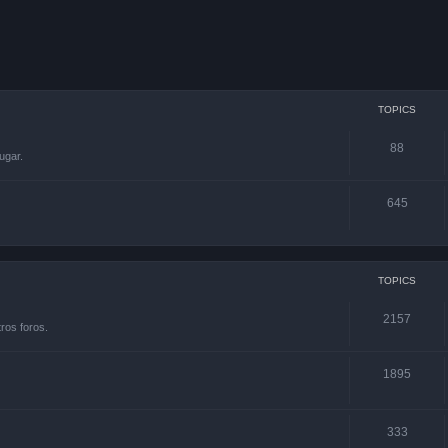
TOPICS
88
ugar.
645
TOPICS
2157
ros foros.
1895
333