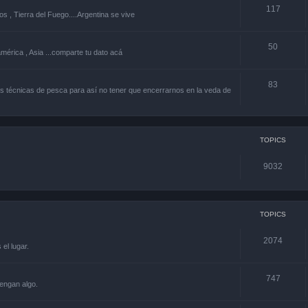
117
os , Tierra del Fuego....Argentina se vive
50
américa , Asia ...comparte tu dato acá
83
 técnicas de pesca para así no tener que encerrarnos en la veda de
TOPICS
9032
TOPICS
2074
el lugar.
747
engan algo.