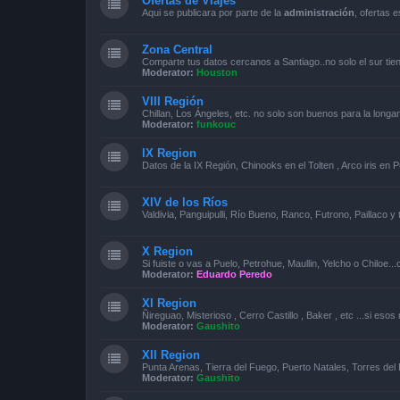
Ofertas de Viajes
Aqui se publicara por parte de la
administración
, ofertas 
Zona Central
Comparte tus datos cercanos a Santiago..no solo el sur tie
Moderator:
Houston
VIII Región
Chillan, Los Ángeles, etc. no solo son buenos para la longa
Moderator:
funkouc
IX Region
Datos de la IX Región, Chinooks en el Tolten , Arco iris en P
XIV de los Ríos
Valdivia, Panguipulli, Río Bueno, Ranco, Futrono, Paillaco 
X Region
Si fuiste o vas a Puelo, Petrohue, Maullin, Yelcho o Chiloe..
Moderator:
Eduardo Peredo
XI Region
Ñireguao, Misterioso , Cerro Castillo , Baker , etc ...si eso
Moderator:
Gaushito
XII Region
Punta Arenas, Tierra del Fuego, Puerto Natales, Torres del 
Moderator:
Gaushito