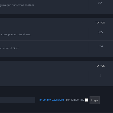
82
guita que queremos realizar.
TOPICS
585
ra que puedan desvirtuar.
324
os con el Ocio!
TOPICS
1
I forgot my password
|
Remember me