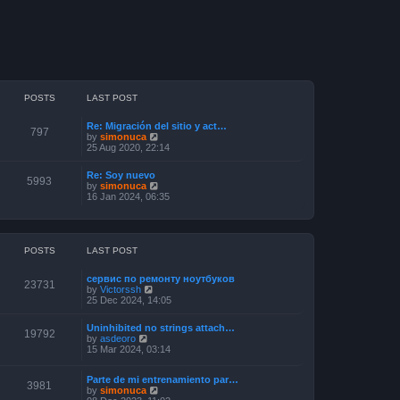
POSTS
LAST POST
Re: Migración del sitio y act…
797
V
by
simonuca
i
25 Aug 2020, 22:14
e
w
Re: Soy nuevo
t
5993
V
by
simonuca
h
i
16 Jan 2024, 06:35
e
e
l
w
a
t
t
h
e
e
POSTS
LAST POST
s
l
t
a
p
сервис по ремонту ноутбуков
t
23731
o
V
by
Victorssh
e
s
i
25 Dec 2024, 14:05
s
t
e
t
w
p
Uninhibited no strings attach…
t
19792
o
V
by
asdeoro
h
s
i
15 Mar 2024, 03:14
e
t
e
l
w
a
Parte de mi entrenamiento par…
t
3981
t
V
by
simonuca
h
e
i