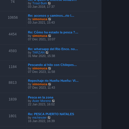
o
74
V
by
Trout Bum
e
s
i
03 Jan 2018, 17:37
s
t
e
t
w
p
Re: accesos y caminos...rio l…
t
o
10656
V
by
simonuca
h
s
i
03 Jun 2021, 15:43
e
t
e
l
w
a
Re: Cómo ha estado la pesca ?…
t
4454
t
V
by
simonuca
h
e
i
07 Dec 2021, 10:07
e
s
e
l
t
w
a
p
Re: whatsapp del Rio Enco. no…
t
t
4593
o
V
by
TARZAN
h
e
s
i
31 Mar 2020, 15:38
e
s
t
e
l
t
w
a
p
Pescando al hilo con Chilepes…
t
1184
t
o
V
by
simonuca
h
e
s
i
07 Dec 2023, 11:58
e
s
t
e
l
t
w
a
p
Repechaje rio Hueñu Hueñu: Vl…
t
8813
t
o
V
by
simonuca
h
e
s
i
07 Dec 2023, 11:43
e
s
t
e
l
t
w
a
p
Pesca en la zona
t
1839
t
o
V
by
Asier Moreno
h
e
s
i
22 Jan 2023, 16:02
e
s
t
e
l
t
w
a
p
Re: PESCA PUERTO NATALES
t
t
1801
o
V
by
michinster
h
e
s
i
16 Jan 2022, 16:39
e
s
t
e
l
t
w
a
p