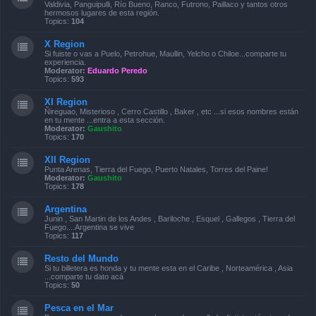
Valdivia, Panguipulli, Río Bueno, Ranco, Futrono, Paillaco y tantos otros
hermosos lugares de esta región.
Topics:
104
X Region
Si fuiste o vas a Puelo, Petrohue, Maullin, Yelcho o Chiloe...comparte tu
experiencia.
Moderator:
Eduardo Peredo
Topics:
593
XI Region
Ñireguao, Misterioso , Cerro Castillo , Baker , etc ...si esos nombres están
en tu mente ...entra a esta sección.
Moderator:
Gaushito
Topics:
170
XII Region
Punta Arenas, Tierra del Fuego, Puerto Natales, Torres del Paine!
Moderator:
Gaushito
Topics:
178
Argentina
Junin , San Martin de los Andes , Bariloche , Esquel , Gallegos , Tierra del
Fuego....Argentina se vive
Topics:
117
Resto del Mundo
Si tu billetera es honda y tu mente esta en el Caribe , Norteamérica , Asia
...comparte tu dato acá
Topics:
50
Pesca en el Mar