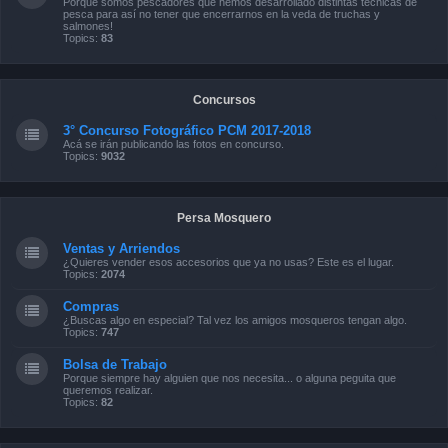
Porque somos pescadores que hemos desarrollado distintas técnicas de
pesca para así no tener que encerrarnos en la veda de truchas y
salmones!
Topics:
83
Concursos
3° Concurso Fotográfico PCM 2017-2018
Acá se irán publicando las fotos en concurso.
Topics:
9032
Persa Mosquero
Ventas y Arriendos
¿Quieres vender esos accesorios que ya no usas? Este es el lugar.
Topics:
2074
Compras
¿Buscas algo en especial? Tal vez los amigos mosqueros tengan algo.
Topics:
747
Bolsa de Trabajo
Porque siempre hay alguien que nos necesita... o alguna peguita que
queremos realizar.
Topics:
82