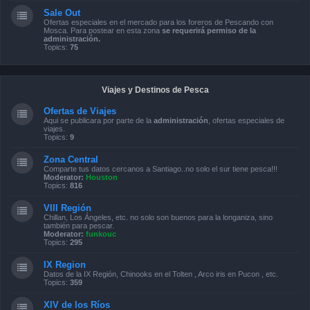
Sale Out
Ofertas especiales en el mercado para los foreros de Pescando con
Mosca. Para postear en esta zona
se requerirá permiso de la
administración.
Topics:
75
Viajes y Destinos de Pesca
Ofertas de Viajes
Aqui se publicara por parte de la
administración
, ofertas especiales de
viajes.
Topics:
9
Zona Central
Comparte tus datos cercanos a Santiago..no solo el sur tiene pesca!!!
Moderator:
Houston
Topics:
816
VIII Región
Chillan, Los Ángeles, etc. no solo son buenos para la longaniza, sino
también para pescar.
Moderator:
funkouc
Topics:
295
IX Region
Datos de la IX Región, Chinooks en el Tolten , Arco iris en Pucon , etc.
Topics:
359
XIV de los Ríos