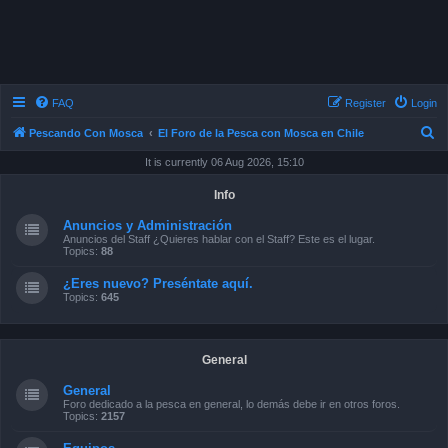
FAQ
Register
Login
S
Pescando Con Mosca
El Foro de la Pesca con Mosca en Chile
e
It is currently 06 Aug 2026, 15:10
a
Info
r
Anuncios y Administración
c
Anuncios del Staff ¿Quieres hablar con el Staff? Este es el lugar.
Topics:
88
h
¿Eres nuevo? Preséntate aquí.
Topics:
645
General
General
Foro dedicado a la pesca en general, lo demás debe ir en otros foros.
Topics:
2157