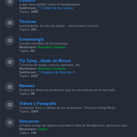
Equipos
Lugar para debatir sobre el equipamiento.
Subforum:
Cañas de dos manos
Topics:
1895
Técnicas
Lanzamiento, lectura de aguas... muestranos tu truco ...
Topics:
333
Entomología
Estudio científico de los insectos.
Moderator:
Reinaldo Ovando
Topics:
82
Fly Tying , Atado de Mosca
Técnicas de atado, nuevos patrones, etc.
Moderator:
Reinaldo Ovando
Subforum:
Registro de Moscas ©
Topics:
1097
Reviews
Evalúa los diversos productos que se encuentran en el mercado.
Topics:
96
Videos y Fotografía
Comparte fotos y videos de tus aventuras. Técnicas fotográficas.
Topics:
1004
Denuncias
Si fuiste testigo de alguna anomalía o falta de fiscalización, denuncia aquí.
Moderator:
rreino
Topics:
136