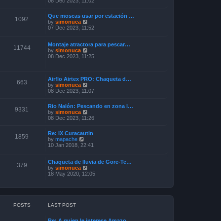
08 Dec 2023, 11:02
e
s
e
l
t
w
a
p
Que moscas usar por estación …
t
1092
t
o
V
by
simonuca
h
e
s
i
07 Dec 2023, 11:52
e
s
t
e
l
t
w
a
p
Montaje atractora para pescar…
t
11744
t
o
V
by
simonuca
h
e
s
i
08 Dec 2023, 11:25
e
s
t
e
l
t
w
a
p
t
t
o
Airflo Airtex PRO: Chaqueta d…
h
e
663
s
V
by
simonuca
e
s
t
i
08 Dec 2023, 11:07
l
t
e
a
p
w
t
o
Rio Nalón: Pescando en zona l…
t
9331
e
s
V
by
simonuca
h
s
t
i
08 Dec 2023, 11:26
e
t
e
l
p
w
a
o
Re: IX Curacautin
t
1859
t
V
s
by
mapache
h
e
i
t
10 Jan 2018, 22:41
e
s
e
l
t
w
a
p
Chaqueta de lluvia de Gore-Te…
t
379
t
o
V
by
simonuca
h
e
s
i
18 May 2020, 12:05
e
s
t
e
l
t
w
a
p
t
t
o
h
e
s
e
s
POSTS
LAST POST
t
l
t
a
p
Re: A quien le interese Amazo…
t