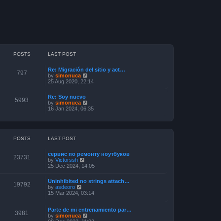
POSTS
LAST POST
Re: Migración del sitio y act…
797
V
by
simonuca
i
25 Aug 2020, 22:14
e
w
Re: Soy nuevo
t
5993
V
by
simonuca
h
i
16 Jan 2024, 06:35
e
e
l
w
a
t
t
h
e
e
POSTS
LAST POST
s
l
t
a
p
сервис по ремонту ноутбуков
t
23731
o
V
by
Victorssh
e
s
i
25 Dec 2024, 14:05
s
t
e
t
w
p
Uninhibited no strings attach…
t
19792
o
V
by
asdeoro
h
s
i
15 Mar 2024, 03:14
e
t
e
l
w
a
Parte de mi entrenamiento par…
t
3981
t
V
by
simonuca
h
e
i