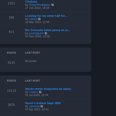
Córdoba
t
t
o
1351
V
by
RobertRodriguez
h
e
s
i
17 Jun 2022, 18:28
e
s
t
e
l
t
w
a
p
Looking for my other half for…
t
395
t
o
V
by
mastin
h
e
s
i
13 Mar 2024, 12:05
e
s
t
e
l
t
w
a
p
Re: Consulta sobre pesca en m…
t
821
t
o
V
by
josemigueln
h
e
s
i
07 Nov 2018, 12:06
e
s
t
e
l
t
w
a
p
t
t
o
h
e
s
e
POSTS
LAST POST
s
t
l
t
a
p
No posts
t
o
9115
e
s
s
t
t
p
o
s
POSTS
LAST POST
t
Vendo vendo chaquetas de vadeo
14113
V
by
craters
i
01 Jul 2023, 22:34
e
w
Spool o bobina Sage 1650
t
3876
V
by
cipomoa
h
i
07 Apr 2022, 10:51
e
e
l
w