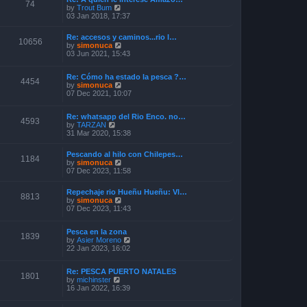
o
74
V
by
Trout Bum
e
s
i
03 Jan 2018, 17:37
s
t
e
t
w
p
Re: accesos y caminos...rio l…
t
o
10656
V
by
simonuca
h
s
i
03 Jun 2021, 15:43
e
t
e
l
w
a
Re: Cómo ha estado la pesca ?…
t
4454
t
V
by
simonuca
h
e
i
07 Dec 2021, 10:07
e
s
e
l
t
w
a
p
Re: whatsapp del Rio Enco. no…
t
t
4593
o
V
by
TARZAN
h
e
s
i
31 Mar 2020, 15:38
e
s
t
e
l
t
w
a
p
Pescando al hilo con Chilepes…
t
1184
t
o
V
by
simonuca
h
e
s
i
07 Dec 2023, 11:58
e
s
t
e
l
t
w
a
p
Repechaje rio Hueñu Hueñu: Vl…
t
8813
t
o
V
by
simonuca
h
e
s
i
07 Dec 2023, 11:43
e
s
t
e
l
t
w
a
p
Pesca en la zona
t
1839
t
o
V
by
Asier Moreno
h
e
s
i
22 Jan 2023, 16:02
e
s
t
e
l
t
w
a
p
Re: PESCA PUERTO NATALES
t
t
1801
o
V
by
michinster
h
e
s
i
16 Jan 2022, 16:39
e
s
t
e
l
t
w
a
p