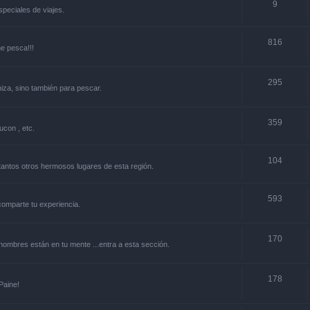
9
especiales de viajes.
816
ne pesca!!!
295
niza, sino también para pescar.
359
ucon , etc.
104
y tantos otros hermosos lugares de esta región.
593
.comparte tu experiencia.
170
s nombres están en tu mente ...entra a esta sección.
178
Paine!