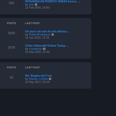
a
RODANDGUN PUERTO VARAS busca …
t
345
t
V
by
artu
h
e
i
11 Feb 2016, 14:30
e
s
e
l
t
w
a
p
t
t
o
h
e
s
e
POSTS
LAST POST
s
t
l
t
a
p
Un poco de una de mis aficion…
t
5836
o
V
by
RobertRodriguez
e
s
i
19 Jun 2022, 21:23
s
t
e
t
w
p
Order Sildenafil Online Today…
t
1618
o
V
by
cristianroa
h
s
i
15 Sep 2025, 22:44
e
t
e
l
w
a
t
t
h
e
e
POSTS
LAST POST
s
l
t
a
p
Re: Reglas del Foro
t
16
o
V
by
Marais Cristián
e
s
i
23 Sep 2017, 22:14
s
t
e
t
w
p
t
o
h
s
e
t
l
a
t
e
s
t