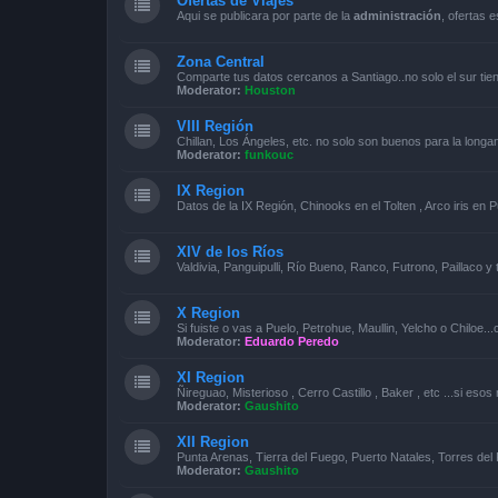
Ofertas de Viajes
Aqui se publicara por parte de la
administración
, ofertas 
Zona Central
Comparte tus datos cercanos a Santiago..no solo el sur tie
Moderator:
Houston
VIII Región
Chillan, Los Ángeles, etc. no solo son buenos para la longa
Moderator:
funkouc
IX Region
Datos de la IX Región, Chinooks en el Tolten , Arco iris en P
XIV de los Ríos
Valdivia, Panguipulli, Río Bueno, Ranco, Futrono, Paillaco 
X Region
Si fuiste o vas a Puelo, Petrohue, Maullin, Yelcho o Chiloe..
Moderator:
Eduardo Peredo
XI Region
Ñireguao, Misterioso , Cerro Castillo , Baker , etc ...si eso
Moderator:
Gaushito
XII Region
Punta Arenas, Tierra del Fuego, Puerto Natales, Torres del 
Moderator:
Gaushito