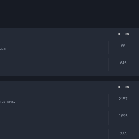
TOPICS
88
ugar.
645
TOPICS
2157
ros foros.
1895
333