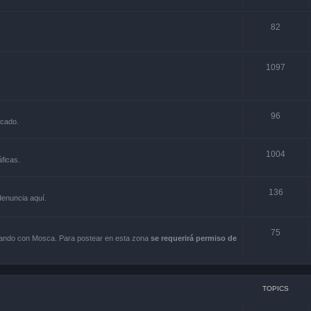
82
1097
96
rcado.
1004
ficas.
136
 denuncia aquí.
75
scando con Mosca. Para postear en esta zona
se requerirá permiso de
TOPICS