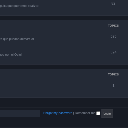
82
guita que queremos realizar.
TOPICS
585
ra que puedan desvirtuar.
324
os con el Ocio!
TOPICS
1
I forgot my password
|
Remember me