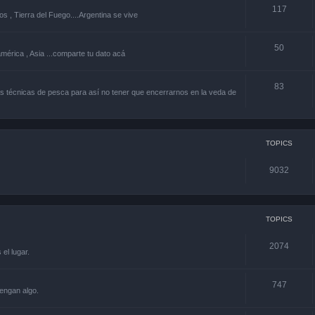
117
os , Tierra del Fuego....Argentina se vive
50
américa , Asia ...comparte tu dato acá
83
 técnicas de pesca para así no tener que encerrarnos en la veda de
TOPICS
9032
TOPICS
2074
el lugar.
747
engan algo.