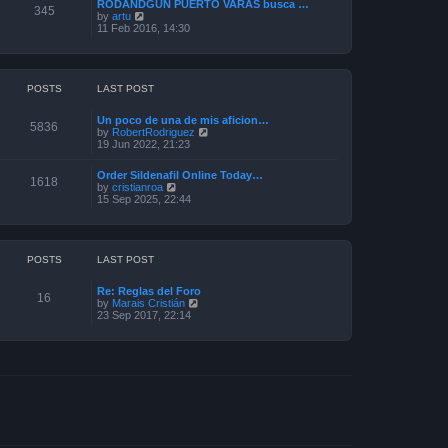
a
RODANDGUN PUERTO VARAS busca …
t
345
t
V
by
artu
h
e
i
11 Feb 2016, 14:30
e
s
e
l
t
w
a
p
t
t
o
h
e
s
e
POSTS
LAST POST
s
t
l
t
a
p
Un poco de una de mis aficion…
t
5836
o
V
by
RobertRodriguez
e
s
i
19 Jun 2022, 21:23
s
t
e
t
w
p
Order Sildenafil Online Today…
t
1618
o
V
by
cristianroa
h
s
i
15 Sep 2025, 22:44
e
t
e
l
w
a
t
t
h
e
e
POSTS
LAST POST
s
l
t
a
p
Re: Reglas del Foro
t
16
o
V
by
Marais Cristián
e
s
i
23 Sep 2017, 22:14
s
t
e
t
w
p
t
o
h
s
e
t
l
a
t
e
s
t