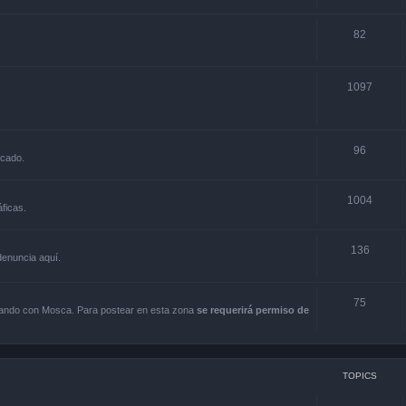
82
1097
96
rcado.
1004
ficas.
136
 denuncia aquí.
75
scando con Mosca. Para postear en esta zona
se requerirá permiso de
TOPICS