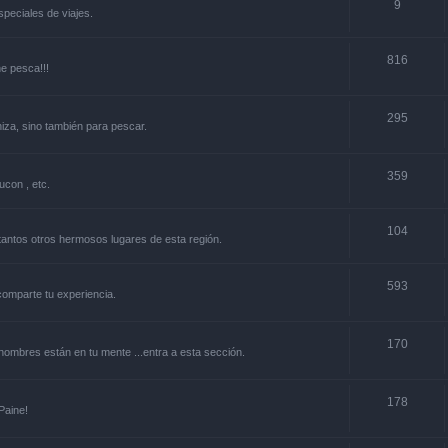
9
especiales de viajes.
816
ne pesca!!!
295
niza, sino también para pescar.
359
ucon , etc.
104
y tantos otros hermosos lugares de esta región.
593
.comparte tu experiencia.
170
s nombres están en tu mente ...entra a esta sección.
178
Paine!