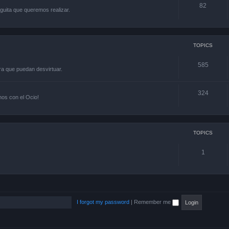
82
guita que queremos realizar.
TOPICS
585
ra que puedan desvirtuar.
324
os con el Ocio!
TOPICS
1
I forgot my password
|
Remember me