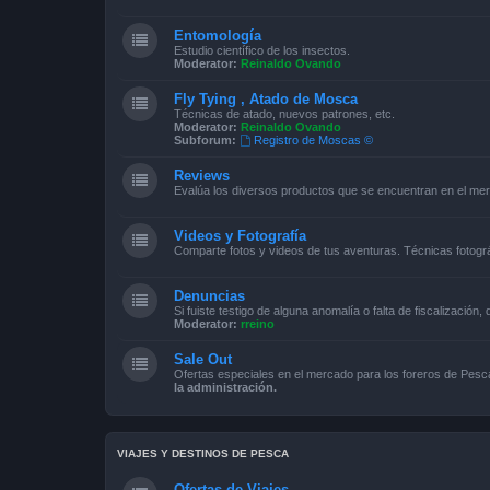
Entomología
Estudio científico de los insectos.
Moderator:
Reinaldo Ovando
Fly Tying , Atado de Mosca
Técnicas de atado, nuevos patrones, etc.
Moderator:
Reinaldo Ovando
Subforum:
Registro de Moscas ©
Reviews
Evalúa los diversos productos que se encuentran en el me
Videos y Fotografía
Comparte fotos y videos de tus aventuras. Técnicas fotográ
Denuncias
Si fuiste testigo de alguna anomalía o falta de fiscalización,
Moderator:
rreino
Sale Out
Ofertas especiales en el mercado para los foreros de Pe
la administración.
VIAJES Y DESTINOS DE PESCA
Ofertas de Viajes