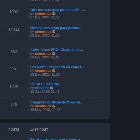
08 Dec 2023, 11:02
e
s
e
l
t
w
a
p
Que moscas usar por estación …
t
1092
t
o
V
by
simonuca
h
e
s
i
07 Dec 2023, 11:52
e
s
t
e
l
t
w
a
p
Montaje atractora para pescar…
t
11744
t
o
V
by
simonuca
h
e
s
i
08 Dec 2023, 11:25
e
s
t
e
l
t
w
a
p
t
t
o
Airflo Airtex PRO: Chaqueta d…
h
e
663
s
V
by
simonuca
e
s
t
i
08 Dec 2023, 11:07
l
t
e
a
p
w
t
o
Rio Nalón: Pescando en zona l…
t
9331
e
s
V
by
simonuca
h
s
t
i
08 Dec 2023, 11:26
e
t
e
l
p
w
a
o
Re: IX Curacautin
t
1859
t
V
s
by
mapache
h
e
i
t
10 Jan 2018, 22:41
e
s
e
l
t
w
a
p
Chaqueta de lluvia de Gore-Te…
t
379
t
o
V
by
simonuca
h
e
s
i
18 May 2020, 12:05
e
s
t
e
l
t
w
a
p
t
t
o
h
e
s
e
s
POSTS
LAST POST
t
l
t
a
p
Re: A quien le interese Amazo…
t