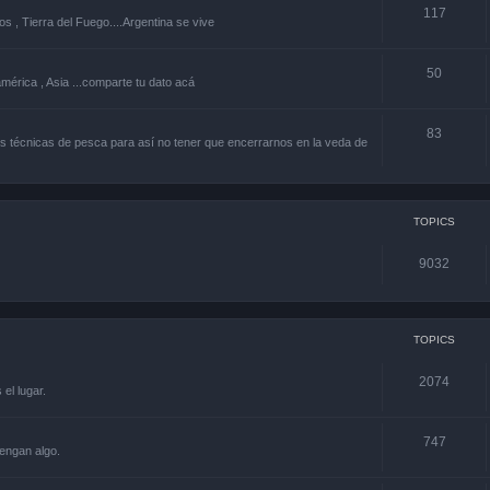
117
os , Tierra del Fuego....Argentina se vive
50
américa , Asia ...comparte tu dato acá
83
 técnicas de pesca para así no tener que encerrarnos en la veda de
TOPICS
9032
TOPICS
2074
el lugar.
747
engan algo.