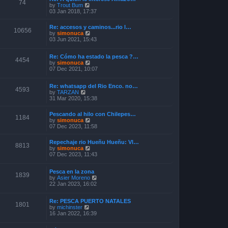
o
74
V
by
Trout Bum
e
s
i
03 Jan 2018, 17:37
s
t
e
t
w
p
Re: accesos y caminos...rio l…
t
o
10656
V
by
simonuca
h
s
i
03 Jun 2021, 15:43
e
t
e
l
w
a
Re: Cómo ha estado la pesca ?…
t
4454
t
V
by
simonuca
h
e
i
07 Dec 2021, 10:07
e
s
e
l
t
w
a
p
Re: whatsapp del Rio Enco. no…
t
t
4593
o
V
by
TARZAN
h
e
s
i
31 Mar 2020, 15:38
e
s
t
e
l
t
w
a
p
Pescando al hilo con Chilepes…
t
1184
t
o
V
by
simonuca
h
e
s
i
07 Dec 2023, 11:58
e
s
t
e
l
t
w
a
p
Repechaje rio Hueñu Hueñu: Vl…
t
8813
t
o
V
by
simonuca
h
e
s
i
07 Dec 2023, 11:43
e
s
t
e
l
t
w
a
p
Pesca en la zona
t
1839
t
o
V
by
Asier Moreno
h
e
s
i
22 Jan 2023, 16:02
e
s
t
e
l
t
w
a
p
Re: PESCA PUERTO NATALES
t
t
1801
o
V
by
michinster
h
e
s
i
16 Jan 2022, 16:39
e
s
t
e
l
t
w
a
p