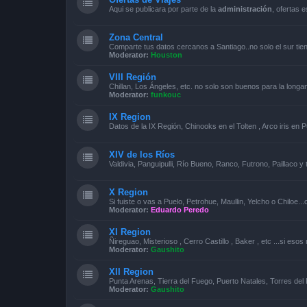
Aqui se publicara por parte de la
administración
, ofertas 
Zona Central
Comparte tus datos cercanos a Santiago..no solo el sur tie
Moderator:
Houston
VIII Región
Chillan, Los Ángeles, etc. no solo son buenos para la longa
Moderator:
funkouc
IX Region
Datos de la IX Región, Chinooks en el Tolten , Arco iris en P
XIV de los Ríos
Valdivia, Panguipulli, Río Bueno, Ranco, Futrono, Paillaco 
X Region
Si fuiste o vas a Puelo, Petrohue, Maullin, Yelcho o Chiloe..
Moderator:
Eduardo Peredo
XI Region
Ñireguao, Misterioso , Cerro Castillo , Baker , etc ...si eso
Moderator:
Gaushito
XII Region
Punta Arenas, Tierra del Fuego, Puerto Natales, Torres del 
Moderator:
Gaushito