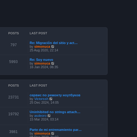
POSTS
LAST POST
Re: Migración del sitio y act…
797
V
by
simonuca
i
25 Aug 2020, 22:14
e
w
Re: Soy nuevo
t
5993
V
by
simonuca
h
i
16 Jan 2024, 06:35
e
e
l
w
a
t
t
h
e
e
POSTS
LAST POST
s
l
t
a
p
сервис по ремонту ноутбуков
t
23731
o
V
by
Victorssh
e
s
i
25 Dec 2024, 14:05
s
t
e
t
w
p
Uninhibited no strings attach…
t
19792
o
V
by
asdeoro
h
s
i
15 Mar 2024, 03:14
e
t
e
l
w
a
Parte de mi entrenamiento par…
t
3981
t
V
by
simonuca
h
e
i