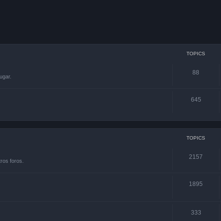
TOPICS
88
ugar.
645
TOPICS
2157
ros foros.
1895
333