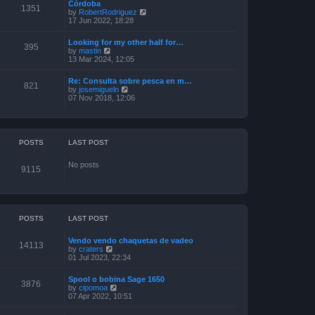
Córdoba
t
t
o
1351
V
by
RobertRodriguez
h
e
s
i
17 Jun 2022, 18:28
e
s
t
e
l
t
w
a
p
Looking for my other half for…
t
395
t
o
V
by
mastin
h
e
s
i
13 Mar 2024, 12:05
e
s
t
e
l
t
w
a
p
Re: Consulta sobre pesca en m…
t
821
t
o
V
by
josemigueln
h
e
s
i
07 Nov 2018, 12:06
e
s
t
e
l
t
w
a
p
t
t
o
h
e
s
e
POSTS
LAST POST
s
t
l
t
a
p
No posts
t
o
9115
e
s
s
t
t
p
o
s
POSTS
LAST POST
t
Vendo vendo chaquetas de vadeo
14113
V
by
craters
i
01 Jul 2023, 22:34
e
w
Spool o bobina Sage 1650
t
3876
V
by
cipomoa
h
i
07 Apr 2022, 10:51
e
e
l
w