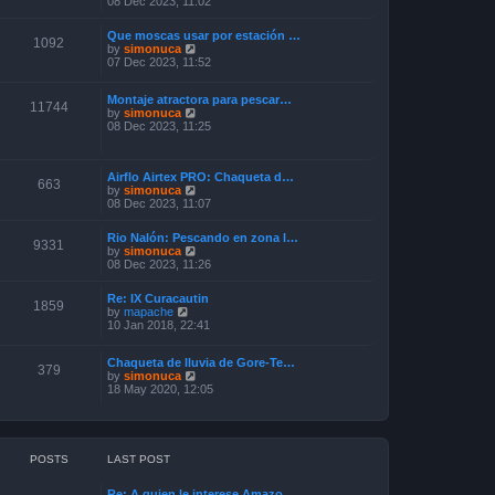
08 Dec 2023, 11:02
e
s
e
l
t
w
a
p
Que moscas usar por estación …
t
1092
t
o
V
by
simonuca
h
e
s
i
07 Dec 2023, 11:52
e
s
t
e
l
t
w
a
p
Montaje atractora para pescar…
t
11744
t
o
V
by
simonuca
h
e
s
i
08 Dec 2023, 11:25
e
s
t
e
l
t
w
a
p
t
t
o
Airflo Airtex PRO: Chaqueta d…
h
e
663
s
V
by
simonuca
e
s
t
i
08 Dec 2023, 11:07
l
t
e
a
p
w
t
o
Rio Nalón: Pescando en zona l…
t
9331
e
s
V
by
simonuca
h
s
t
i
08 Dec 2023, 11:26
e
t
e
l
p
w
a
o
Re: IX Curacautin
t
1859
t
V
s
by
mapache
h
e
i
t
10 Jan 2018, 22:41
e
s
e
l
t
w
a
p
Chaqueta de lluvia de Gore-Te…
t
379
t
o
V
by
simonuca
h
e
s
i
18 May 2020, 12:05
e
s
t
e
l
t
w
a
p
t
t
o
h
e
s
e
s
POSTS
LAST POST
t
l
t
a
p
Re: A quien le interese Amazo…
t