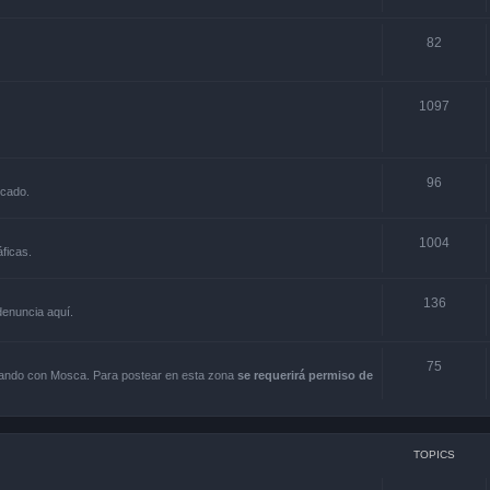
82
1097
96
rcado.
1004
ficas.
136
 denuncia aquí.
75
scando con Mosca. Para postear en esta zona
se requerirá permiso de
TOPICS