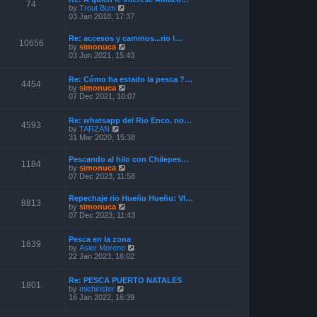
o
74
V
by
Trout Bum
e
s
i
03 Jan 2018, 17:37
s
t
e
t
w
p
Re: accesos y caminos...rio l…
t
o
10656
V
by
simonuca
h
s
i
03 Jun 2021, 15:43
e
t
e
l
w
a
Re: Cómo ha estado la pesca ?…
t
4454
t
V
by
simonuca
h
e
i
07 Dec 2021, 10:07
e
s
e
l
t
w
a
p
Re: whatsapp del Rio Enco. no…
t
t
4593
o
V
by
TARZAN
h
e
s
i
31 Mar 2020, 15:38
e
s
t
e
l
t
w
a
p
Pescando al hilo con Chilepes…
t
1184
t
o
V
by
simonuca
h
e
s
i
07 Dec 2023, 11:58
e
s
t
e
l
t
w
a
p
Repechaje rio Hueñu Hueñu: Vl…
t
8813
t
o
V
by
simonuca
h
e
s
i
07 Dec 2023, 11:43
e
s
t
e
l
t
w
a
p
Pesca en la zona
t
1839
t
o
V
by
Asier Moreno
h
e
s
i
22 Jan 2023, 16:02
e
s
t
e
l
t
w
a
p
Re: PESCA PUERTO NATALES
t
t
1801
o
V
by
michinster
h
e
s
i
16 Jan 2022, 16:39
e
s
t
e
l
t
w
a
p