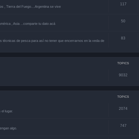
117
os , Tierra del Fuego....Argentina se vive
50
américa , Asia ...comparte tu dato acá
83
 técnicas de pesca para así no tener que encerrarnos en la veda de
TOPICS
9032
TOPICS
2074
el lugar.
747
engan algo.