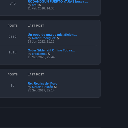
a
RODANDGUN PUERTO VARAS busca …
t
345
t
V
by
artu
h
e
i
11 Feb 2016, 14:30
e
s
e
l
t
w
a
p
t
t
o
h
e
s
e
POSTS
LAST POST
s
t
l
t
a
p
Un poco de una de mis aficion…
t
5836
o
V
by
RobertRodriguez
e
s
i
19 Jun 2022, 21:23
s
t
e
t
w
p
Order Sildenafil Online Today…
t
1618
o
V
by
cristianroa
h
s
i
15 Sep 2025, 22:44
e
t
e
l
w
a
t
t
h
e
e
POSTS
LAST POST
s
l
t
a
p
Re: Reglas del Foro
t
16
o
V
by
Marais Cristián
e
s
i
23 Sep 2017, 22:14
s
t
e
t
w
p
t
o
h
s
e
t
l
a
t
e
s
t