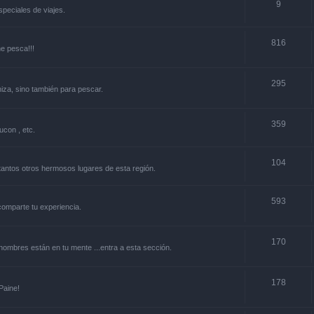
9
especiales de viajes.
816
ne pesca!!!
295
niza, sino también para pescar.
359
ucon , etc.
104
y tantos otros hermosos lugares de esta región.
593
.comparte tu experiencia.
170
s nombres están en tu mente ...entra a esta sección.
178
Paine!