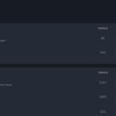
TOPICS
88
ugar.
645
TOPICS
2157
ros foros.
1895
333