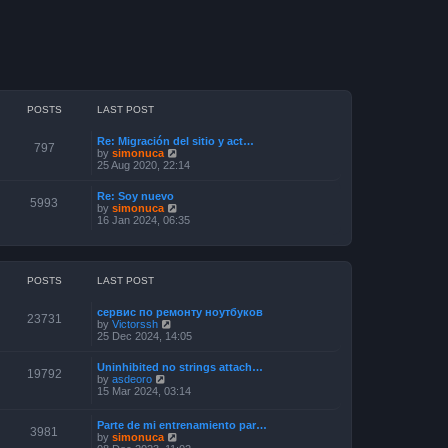
POSTS
LAST POST
Re: Migración del sitio y act…
797
V
by
simonuca
i
25 Aug 2020, 22:14
e
w
Re: Soy nuevo
t
5993
V
by
simonuca
h
i
16 Jan 2024, 06:35
e
e
l
w
a
t
t
h
e
e
POSTS
LAST POST
s
l
t
a
p
сервис по ремонту ноутбуков
t
23731
o
V
by
Victorssh
e
s
i
25 Dec 2024, 14:05
s
t
e
t
w
p
Uninhibited no strings attach…
t
19792
o
V
by
asdeoro
h
s
i
15 Mar 2024, 03:14
e
t
e
l
w
a
Parte de mi entrenamiento par…
t
3981
t
V
by
simonuca
h
e
i