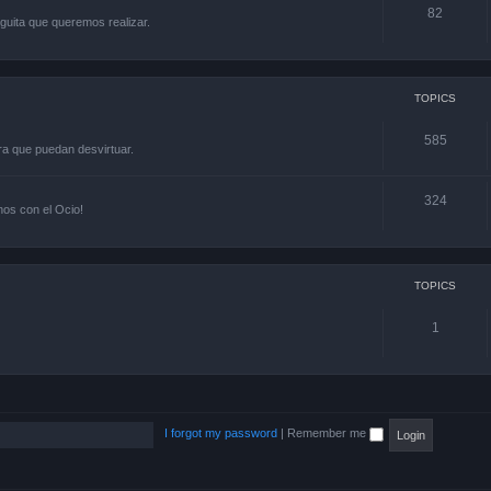
82
guita que queremos realizar.
TOPICS
585
ra que puedan desvirtuar.
324
os con el Ocio!
TOPICS
1
I forgot my password
|
Remember me