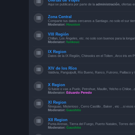
Ofertas de Viajes
Aqui se publicara por parte de la
administración
, ofertas 
Zona Central
Comparte tus datos cercanos a Santiago..no solo el sur tie
Moderator:
Houston
VIII Región
Chillan, Los Ángeles, etc. no solo son buenos para la longa
Moderator:
funkouc
IX Region
Datos de la IX Región, Chinooks en el Tolten , Arco iris en P
XIV de los Ríos
Valdivia, Panguipulli, Río Bueno, Ranco, Futrono, Paillaco 
X Region
Si fuiste o vas a Puelo, Petrohue, Maullin, Yelcho o Chiloe..
Moderator:
Eduardo Peredo
XI Region
Ñireguao, Misterioso , Cerro Castillo , Baker , etc ...si eso
Moderator:
Gaushito
XII Region
Punta Arenas, Tierra del Fuego, Puerto Natales, Torres del 
Moderator:
Gaushito