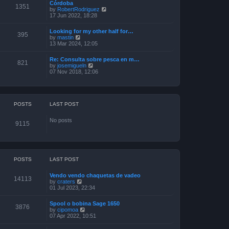
Córdoba
t
t
o
1351
V
by
RobertRodriguez
h
e
s
i
17 Jun 2022, 18:28
e
s
t
e
l
t
w
a
p
Looking for my other half for…
t
395
t
o
V
by
mastin
h
e
s
i
13 Mar 2024, 12:05
e
s
t
e
l
t
w
a
p
Re: Consulta sobre pesca en m…
t
821
t
o
V
by
josemigueln
h
e
s
i
07 Nov 2018, 12:06
e
s
t
e
l
t
w
a
p
t
t
o
h
e
s
e
POSTS
LAST POST
s
t
l
t
a
p
No posts
t
o
9115
e
s
s
t
t
p
o
s
POSTS
LAST POST
t
Vendo vendo chaquetas de vadeo
14113
V
by
craters
i
01 Jul 2023, 22:34
e
w
Spool o bobina Sage 1650
t
3876
V
by
cipomoa
h
i
07 Apr 2022, 10:51
e
e
l
w