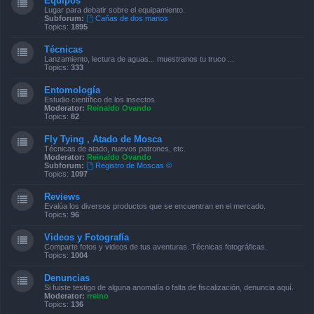
Equipos
Lugar para debatir sobre el equipamiento.
Subforum:
Cañas de dos manos
Topics:
1895
Técnicas
Lanzamiento, lectura de aguas... muestranos tu truco ...
Topics:
333
Entomología
Estudio científico de los insectos.
Moderator:
Reinaldo Ovando
Topics:
82
Fly Tying , Atado de Mosca
Técnicas de atado, nuevos patrones, etc.
Moderator:
Reinaldo Ovando
Subforum:
Registro de Moscas ©
Topics:
1097
Reviews
Evalúa los diversos productos que se encuentran en el mercado.
Topics:
96
Videos y Fotografía
Comparte fotos y videos de tus aventuras. Técnicas fotográficas.
Topics:
1004
Denuncias
Si fuiste testigo de alguna anomalía o falta de fiscalización, denuncia aquí.
Moderator:
rreino
Topics:
136