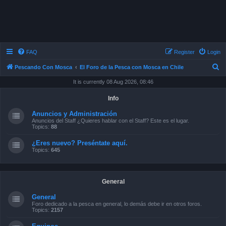
FAQ
Register
Login
S
Pescando Con Mosca
El Foro de la Pesca con Mosca en Chile
e
It is currently 08 Aug 2026, 08:46
a
Info
r
Anuncios y Administración
c
Anuncios del Staff ¿Quieres hablar con el Staff? Este es el lugar.
Topics:
88
h
¿Eres nuevo? Preséntate aquí.
Topics:
645
General
General
Foro dedicado a la pesca en general, lo demás debe ir en otros foros.
Topics:
2157