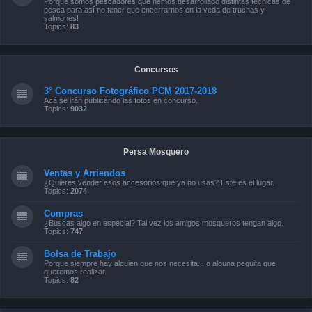
Porque somos pescadores que hemos desarrollado distintas técnicas de
pesca para así no tener que encerrarnos en la veda de truchas y
salmones!
Topics:
83
Concursos
3° Concurso Fotográfico PCM 2017-2018
Acá se irán publicando las fotos en concurso.
Topics:
9032
Persa Mosquero
Ventas y Arriendos
¿Quieres vender esos accesorios que ya no usas? Este es el lugar.
Topics:
2074
Compras
¿Buscas algo en especial? Tal vez los amigos mosqueros tengan algo.
Topics:
747
Bolsa de Trabajo
Porque siempre hay alguien que nos necesita... o alguna peguita que
queremos realizar.
Topics:
82