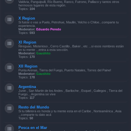
Valdivia, Panguipulli, Río Bueno, Ranco, Futrono, Paillaco y tantos otros
hermosos lugares de esta región.
Topics:
104
X Region
Si fuiste o vas a Puelo, Petrohue, Maullin, Yelcho o Chiloe...comparte tu
experiencia.
Moderator:
Eduardo Peredo
Topics:
593
XI Region
Ñireguao, Misterioso , Cerro Castillo , Baker , etc ...si esos nombres están
en tu mente ...entra a esta sección.
Moderator:
Gaushito
Topics:
170
XII Region
Punta Arenas, Tierra del Fuego, Puerto Natales, Torres del Paine!
Moderator:
Gaushito
Topics:
178
Argentina
Junin , San Martin de los Andes , Bariloche , Esquel , Gallegos , Tierra del
Fuego....Argentina se vive
Topics:
117
Resto del Mundo
Si tu billetera es honda y tu mente esta en el Caribe , Norteamérica , Asia
...comparte tu dato acá
Topics:
50
Pesca en el Mar