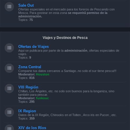
Sale Out
Ofertas especiales en el mercado para los foreros de Pescando con
Mosca. Para postear en esta zona
se requerirá permiso de la
administración.
Topics:
75
Viajes y Destinos de Pesca
Ofertas de Viajes
Aqui se publicara por parte de la
administración
, ofertas especiales de
viajes.
Topics:
9
Zona Central
Comparte tus datos cercanos a Santiago..no solo el sur tiene pesca!!!
Moderator:
Houston
Topics:
816
VIII Región
Chillan, Los Ángeles, etc. no solo son buenos para la longaniza, sino
también para pescar.
Moderator:
funkouc
Topics:
295
IX Region
Datos de la IX Región, Chinooks en el Tolten , Arco iris en Pucon , etc.
Topics:
359
XIV de los Ríos