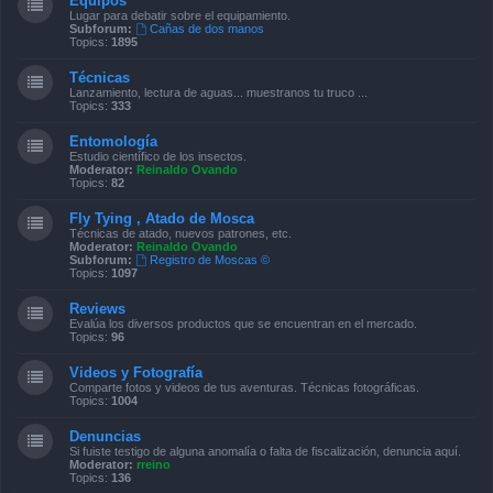
Equipos
Lugar para debatir sobre el equipamiento.
Subforum:
Cañas de dos manos
Topics:
1895
Técnicas
Lanzamiento, lectura de aguas... muestranos tu truco ...
Topics:
333
Entomología
Estudio científico de los insectos.
Moderator:
Reinaldo Ovando
Topics:
82
Fly Tying , Atado de Mosca
Técnicas de atado, nuevos patrones, etc.
Moderator:
Reinaldo Ovando
Subforum:
Registro de Moscas ©
Topics:
1097
Reviews
Evalúa los diversos productos que se encuentran en el mercado.
Topics:
96
Videos y Fotografía
Comparte fotos y videos de tus aventuras. Técnicas fotográficas.
Topics:
1004
Denuncias
Si fuiste testigo de alguna anomalía o falta de fiscalización, denuncia aquí.
Moderator:
rreino
Topics:
136