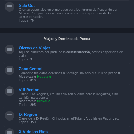
Sale Out
Ofertas especiales en el mercado para los foreros de Pescando con
Mosca. Para postear en esta zona
se requerirá permiso de la
administración.
Topics:
75
Viajes y Destinos de Pesca
Ofertas de Viajes
Aqui se publicara por parte de la
administración
, ofertas especiales de
viajes.
Topics:
9
Zona Central
Comparte tus datos cercanos a Santiago..no solo el sur tiene pesca!!!
Moderator:
Houston
Topics:
816
VIII Región
Chillan, Los Ángeles, etc. no solo son buenos para la longaniza, sino
también para pescar.
Moderator:
funkouc
Topics:
295
IX Region
Datos de la IX Región, Chinooks en el Tolten , Arco iris en Pucon , etc.
Topics:
359
XIV de los Ríos