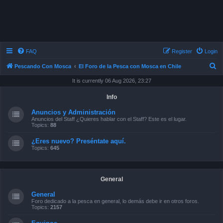
FAQ
Register
Login
S
Pescando Con Mosca
El Foro de la Pesca con Mosca en Chile
e
It is currently 06 Aug 2026, 23:27
a
Info
r
Anuncios y Administración
c
Anuncios del Staff ¿Quieres hablar con el Staff? Este es el lugar.
Topics:
88
h
¿Eres nuevo? Preséntate aquí.
Topics:
645
General
General
Foro dedicado a la pesca en general, lo demás debe ir en otros foros.
Topics:
2157