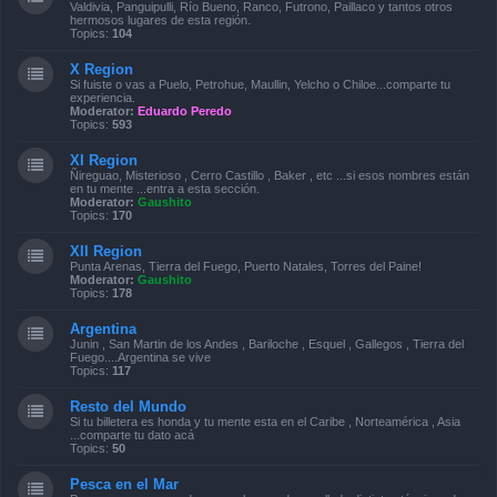
Valdivia, Panguipulli, Río Bueno, Ranco, Futrono, Paillaco y tantos otros
hermosos lugares de esta región.
Topics:
104
X Region
Si fuiste o vas a Puelo, Petrohue, Maullin, Yelcho o Chiloe...comparte tu
experiencia.
Moderator:
Eduardo Peredo
Topics:
593
XI Region
Ñireguao, Misterioso , Cerro Castillo , Baker , etc ...si esos nombres están
en tu mente ...entra a esta sección.
Moderator:
Gaushito
Topics:
170
XII Region
Punta Arenas, Tierra del Fuego, Puerto Natales, Torres del Paine!
Moderator:
Gaushito
Topics:
178
Argentina
Junin , San Martin de los Andes , Bariloche , Esquel , Gallegos , Tierra del
Fuego....Argentina se vive
Topics:
117
Resto del Mundo
Si tu billetera es honda y tu mente esta en el Caribe , Norteamérica , Asia
...comparte tu dato acá
Topics:
50
Pesca en el Mar