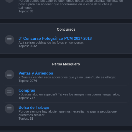
Porque somos pescadores que hemos desarrollado distintas técnicas de
pesca para así no tener que encerrarnos en la veda de truchas y
salmones!
Topics:
83
Concursos
3° Concurso Fotográfico PCM 2017-2018
Acá se irán publicando las fotos en concurso.
Topics:
9032
Persa Mosquero
Ventas y Arriendos
¿Quieres vender esos accesorios que ya no usas? Este es el lugar.
Topics:
2074
Compras
¿Buscas algo en especial? Tal vez los amigos mosqueros tengan algo.
Topics:
747
Bolsa de Trabajo
Porque siempre hay alguien que nos necesita... o alguna peguita que
queremos realizar.
Topics:
82