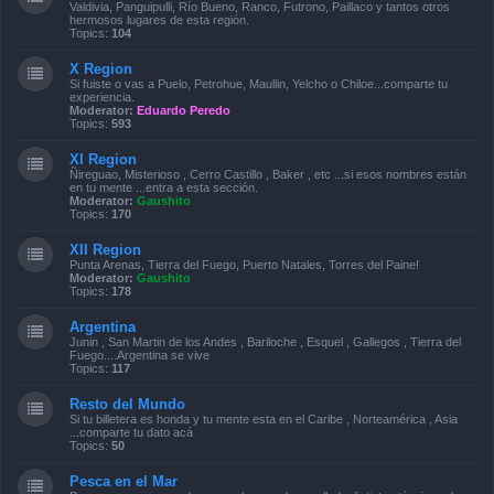
Valdivia, Panguipulli, Río Bueno, Ranco, Futrono, Paillaco y tantos otros
hermosos lugares de esta región.
Topics:
104
X Region
Si fuiste o vas a Puelo, Petrohue, Maullin, Yelcho o Chiloe...comparte tu
experiencia.
Moderator:
Eduardo Peredo
Topics:
593
XI Region
Ñireguao, Misterioso , Cerro Castillo , Baker , etc ...si esos nombres están
en tu mente ...entra a esta sección.
Moderator:
Gaushito
Topics:
170
XII Region
Punta Arenas, Tierra del Fuego, Puerto Natales, Torres del Paine!
Moderator:
Gaushito
Topics:
178
Argentina
Junin , San Martin de los Andes , Bariloche , Esquel , Gallegos , Tierra del
Fuego....Argentina se vive
Topics:
117
Resto del Mundo
Si tu billetera es honda y tu mente esta en el Caribe , Norteamérica , Asia
...comparte tu dato acá
Topics:
50
Pesca en el Mar