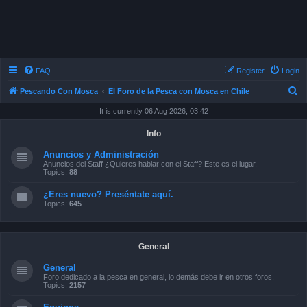
FAQ
Register
Login
S
Pescando Con Mosca
El Foro de la Pesca con Mosca en Chile
e
It is currently 06 Aug 2026, 03:42
a
Info
r
Anuncios y Administración
c
Anuncios del Staff ¿Quieres hablar con el Staff? Este es el lugar.
Topics:
88
h
¿Eres nuevo? Preséntate aquí.
Topics:
645
General
General
Foro dedicado a la pesca en general, lo demás debe ir en otros foros.
Topics:
2157