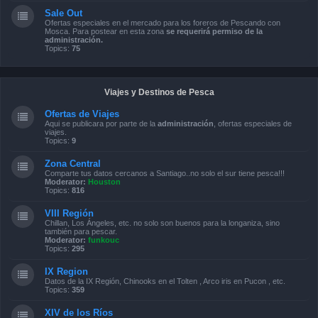
Sale Out
Ofertas especiales en el mercado para los foreros de Pescando con
Mosca. Para postear en esta zona
se requerirá permiso de la
administración.
Topics:
75
Viajes y Destinos de Pesca
Ofertas de Viajes
Aqui se publicara por parte de la
administración
, ofertas especiales de
viajes.
Topics:
9
Zona Central
Comparte tus datos cercanos a Santiago..no solo el sur tiene pesca!!!
Moderator:
Houston
Topics:
816
VIII Región
Chillan, Los Ángeles, etc. no solo son buenos para la longaniza, sino
también para pescar.
Moderator:
funkouc
Topics:
295
IX Region
Datos de la IX Región, Chinooks en el Tolten , Arco iris en Pucon , etc.
Topics:
359
XIV de los Ríos