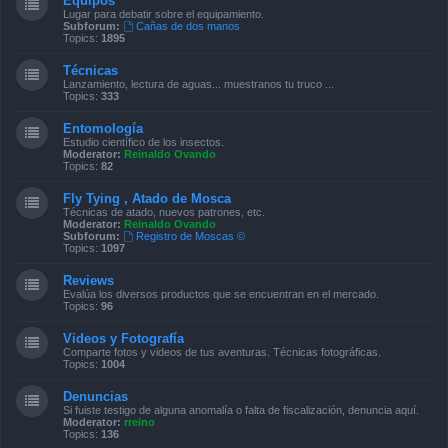
Equipos
Lugar para debatir sobre el equipamiento.
Subforum:
Cañas de dos manos
Topics:
1895
Técnicas
Lanzamiento, lectura de aguas... muestranos tu truco ...
Topics:
333
Entomología
Estudio científico de los insectos.
Moderator:
Reinaldo Ovando
Topics:
82
Fly Tying , Atado de Mosca
Técnicas de atado, nuevos patrones, etc.
Moderator:
Reinaldo Ovando
Subforum:
Registro de Moscas ©
Topics:
1097
Reviews
Evalúa los diversos productos que se encuentran en el mercado.
Topics:
96
Videos y Fotografía
Comparte fotos y videos de tus aventuras. Técnicas fotográficas.
Topics:
1004
Denuncias
Si fuiste testigo de alguna anomalía o falta de fiscalización, denuncia aquí.
Moderator:
rreino
Topics:
136