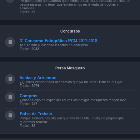
Porque somos pescadores que hemos desarrollado distintas técnicas de
pesca para así no tener que encerrarnos en la veda de truchas y
salmones!
Topics:
83
Concursos
3° Concurso Fotográfico PCM 2017-2018
Acá se irán publicando las fotos en concurso.
Topics:
9032
Persa Mosquero
Ventas y Arriendos
¿Quieres vender esos accesorios que ya no usas? Este es el lugar.
Topics:
2074
Compras
¿Buscas algo en especial? Tal vez los amigos mosqueros tengan algo.
Topics:
747
Bolsa de Trabajo
Porque siempre hay alguien que nos necesita... o alguna peguita que
queremos realizar.
Topics:
82