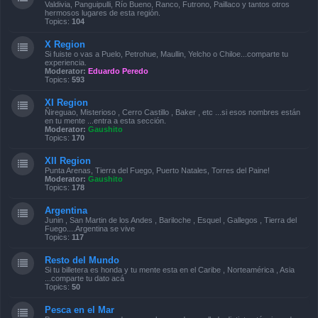
Valdivia, Panguipulli, Río Bueno, Ranco, Futrono, Paillaco y tantos otros
hermosos lugares de esta región.
Topics:
104
X Region
Si fuiste o vas a Puelo, Petrohue, Maullin, Yelcho o Chiloe...comparte tu
experiencia.
Moderator:
Eduardo Peredo
Topics:
593
XI Region
Ñireguao, Misterioso , Cerro Castillo , Baker , etc ...si esos nombres están
en tu mente ...entra a esta sección.
Moderator:
Gaushito
Topics:
170
XII Region
Punta Arenas, Tierra del Fuego, Puerto Natales, Torres del Paine!
Moderator:
Gaushito
Topics:
178
Argentina
Junin , San Martin de los Andes , Bariloche , Esquel , Gallegos , Tierra del
Fuego....Argentina se vive
Topics:
117
Resto del Mundo
Si tu billetera es honda y tu mente esta en el Caribe , Norteamérica , Asia
...comparte tu dato acá
Topics:
50
Pesca en el Mar