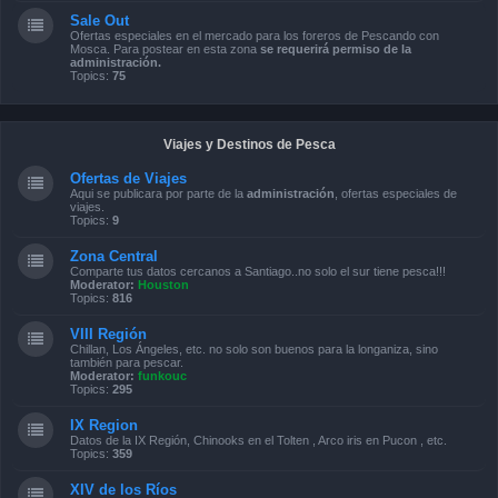
Sale Out
Ofertas especiales en el mercado para los foreros de Pescando con
Mosca. Para postear en esta zona
se requerirá permiso de la
administración.
Topics:
75
Viajes y Destinos de Pesca
Ofertas de Viajes
Aqui se publicara por parte de la
administración
, ofertas especiales de
viajes.
Topics:
9
Zona Central
Comparte tus datos cercanos a Santiago..no solo el sur tiene pesca!!!
Moderator:
Houston
Topics:
816
VIII Región
Chillan, Los Ángeles, etc. no solo son buenos para la longaniza, sino
también para pescar.
Moderator:
funkouc
Topics:
295
IX Region
Datos de la IX Región, Chinooks en el Tolten , Arco iris en Pucon , etc.
Topics:
359
XIV de los Ríos