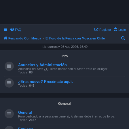
FAQ
Register
Login
S
Pescando Con Mosca
El Foro de la Pesca con Mosca en Chile
e
It is currently 08 Aug 2026, 16:49
a
Info
r
Anuncios y Administración
c
Anuncios del Staff ¿Quieres hablar con el Staff? Este es el lugar.
Topics:
88
h
¿Eres nuevo? Preséntate aquí.
Topics:
645
General
General
Foro dedicado a la pesca en general, lo demás debe ir en otros foros.
Topics:
2157