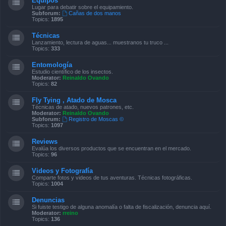
Equipos
Lugar para debatir sobre el equipamiento.
Subforum:
Cañas de dos manos
Topics:
1895
Técnicas
Lanzamiento, lectura de aguas... muestranos tu truco ...
Topics:
333
Entomología
Estudio científico de los insectos.
Moderator:
Reinaldo Ovando
Topics:
82
Fly Tying , Atado de Mosca
Técnicas de atado, nuevos patrones, etc.
Moderator:
Reinaldo Ovando
Subforum:
Registro de Moscas ©
Topics:
1097
Reviews
Evalúa los diversos productos que se encuentran en el mercado.
Topics:
96
Videos y Fotografía
Comparte fotos y videos de tus aventuras. Técnicas fotográficas.
Topics:
1004
Denuncias
Si fuiste testigo de alguna anomalía o falta de fiscalización, denuncia aquí.
Moderator:
rreino
Topics:
136