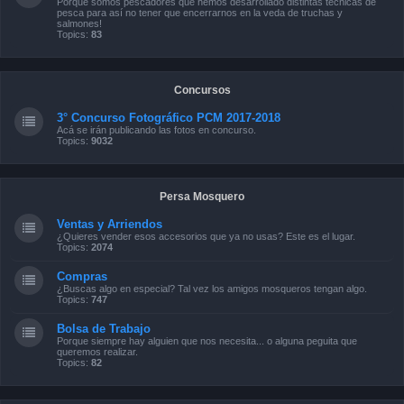
Porque somos pescadores que hemos desarrollado distintas técnicas de
pesca para así no tener que encerrarnos en la veda de truchas y
salmones!
Topics:
83
Concursos
3° Concurso Fotográfico PCM 2017-2018
Acá se irán publicando las fotos en concurso.
Topics:
9032
Persa Mosquero
Ventas y Arriendos
¿Quieres vender esos accesorios que ya no usas? Este es el lugar.
Topics:
2074
Compras
¿Buscas algo en especial? Tal vez los amigos mosqueros tengan algo.
Topics:
747
Bolsa de Trabajo
Porque siempre hay alguien que nos necesita... o alguna peguita que
queremos realizar.
Topics:
82