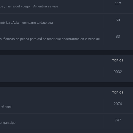
117
os , Tierra del Fuego....Argentina se vive
50
américa , Asia ...comparte tu dato acá
83
 técnicas de pesca para así no tener que encerrarnos en la veda de
TOPICS
9032
TOPICS
2074
el lugar.
747
engan algo.