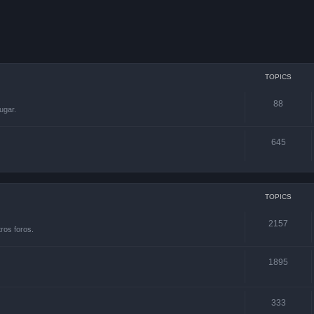
TOPICS
88
ugar.
645
TOPICS
2157
ros foros.
1895
333