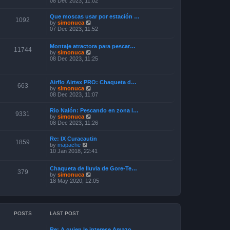
08 Dec 2023, 11:02
e
s
e
l
t
w
a
p
Que moscas usar por estación …
t
1092
t
o
V
by
simonuca
h
e
s
i
07 Dec 2023, 11:52
e
s
t
e
l
t
w
a
p
Montaje atractora para pescar…
t
11744
t
o
V
by
simonuca
h
e
s
i
08 Dec 2023, 11:25
e
s
t
e
l
t
w
a
p
t
t
o
Airflo Airtex PRO: Chaqueta d…
h
e
663
s
V
by
simonuca
e
s
t
i
08 Dec 2023, 11:07
l
t
e
a
p
w
t
o
Rio Nalón: Pescando en zona l…
t
9331
e
s
V
by
simonuca
h
s
t
i
08 Dec 2023, 11:26
e
t
e
l
p
w
a
o
Re: IX Curacautin
t
1859
t
V
s
by
mapache
h
e
i
t
10 Jan 2018, 22:41
e
s
e
l
t
w
a
p
Chaqueta de lluvia de Gore-Te…
t
379
t
o
V
by
simonuca
h
e
s
i
18 May 2020, 12:05
e
s
t
e
l
t
w
a
p
t
t
o
h
e
s
e
s
POSTS
LAST POST
t
l
t
a
p
Re: A quien le interese Amazo…
t