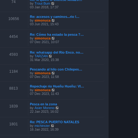
o
74
V
by
Trout Bum
e
s
i
03 Jan 2018, 17:37
s
t
e
t
w
p
Re: accesos y caminos...rio l…
t
o
10656
V
by
simonuca
h
s
i
03 Jun 2021, 15:43
e
t
e
l
w
a
Re: Cómo ha estado la pesca ?…
t
4454
t
V
by
simonuca
h
e
i
07 Dec 2021, 10:07
e
s
e
l
t
w
a
p
Re: whatsapp del Rio Enco. no…
t
t
4593
o
V
by
TARZAN
h
e
s
i
31 Mar 2020, 15:38
e
s
t
e
l
t
w
a
p
Pescando al hilo con Chilepes…
t
1184
t
o
V
by
simonuca
h
e
s
i
07 Dec 2023, 11:58
e
s
t
e
l
t
w
a
p
Repechaje rio Hueñu Hueñu: Vl…
t
8813
t
o
V
by
simonuca
h
e
s
i
07 Dec 2023, 11:43
e
s
t
e
l
t
w
a
p
Pesca en la zona
t
1839
t
o
V
by
Asier Moreno
h
e
s
i
22 Jan 2023, 16:02
e
s
t
e
l
t
w
a
p
Re: PESCA PUERTO NATALES
t
t
1801
o
V
by
michinster
h
e
s
i
16 Jan 2022, 16:39
e
s
t
e
l
t
w
a
p