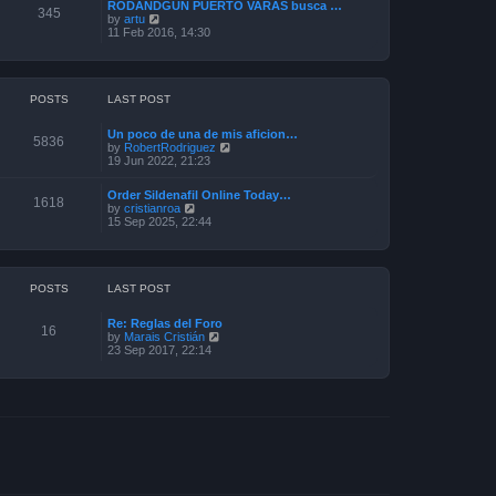
a
RODANDGUN PUERTO VARAS busca …
t
345
t
V
by
artu
h
e
i
11 Feb 2016, 14:30
e
s
e
l
t
w
a
p
t
t
o
h
e
s
e
POSTS
LAST POST
s
t
l
t
a
p
Un poco de una de mis aficion…
t
5836
o
V
by
RobertRodriguez
e
s
i
19 Jun 2022, 21:23
s
t
e
t
w
p
Order Sildenafil Online Today…
t
1618
o
V
by
cristianroa
h
s
i
15 Sep 2025, 22:44
e
t
e
l
w
a
t
t
h
e
e
POSTS
LAST POST
s
l
t
a
p
Re: Reglas del Foro
t
16
o
V
by
Marais Cristián
e
s
i
23 Sep 2017, 22:14
s
t
e
t
w
p
t
o
h
s
e
t
l
a
t
e
s
t