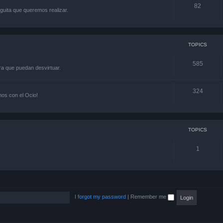
82
guita que queremos realizar.
TOPICS
585
ra que puedan desvirtuar.
324
os con el Ocio!
TOPICS
1
I forgot my password
|
Remember me