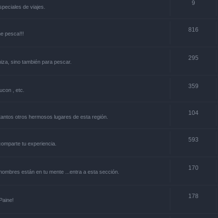
9
especiales de viajes.
816
ne pesca!!!
295
niza, sino también para pescar.
359
ucon , etc.
104
y tantos otros hermosos lugares de esta región.
593
.comparte tu experiencia.
170
s nombres están en tu mente ...entra a esta sección.
178
Paine!