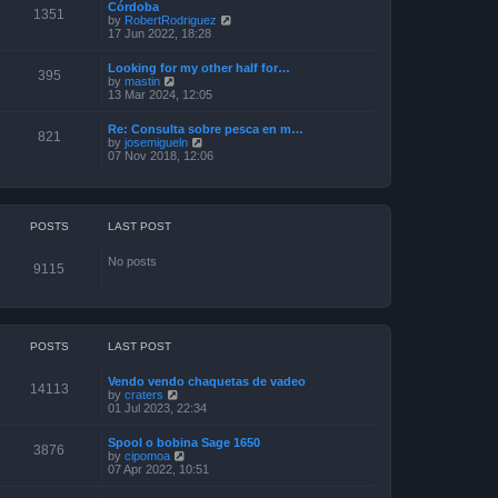
Córdoba
t
t
o
1351
V
by
RobertRodriguez
h
e
s
i
17 Jun 2022, 18:28
e
s
t
e
l
t
w
a
p
Looking for my other half for…
t
395
t
o
V
by
mastin
h
e
s
i
13 Mar 2024, 12:05
e
s
t
e
l
t
w
a
p
Re: Consulta sobre pesca en m…
t
821
t
o
V
by
josemigueln
h
e
s
i
07 Nov 2018, 12:06
e
s
t
e
l
t
w
a
p
t
t
o
h
e
s
e
POSTS
LAST POST
s
t
l
t
a
p
No posts
t
o
9115
e
s
s
t
t
p
o
s
POSTS
LAST POST
t
Vendo vendo chaquetas de vadeo
14113
V
by
craters
i
01 Jul 2023, 22:34
e
w
Spool o bobina Sage 1650
t
3876
V
by
cipomoa
h
i
07 Apr 2022, 10:51
e
e
l
w