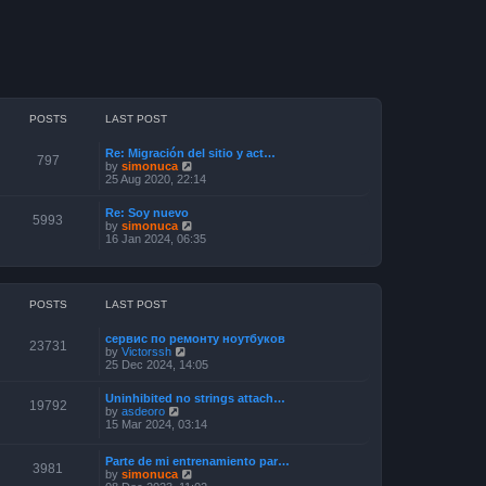
POSTS
LAST POST
Re: Migración del sitio y act…
797
V
by
simonuca
i
25 Aug 2020, 22:14
e
w
Re: Soy nuevo
t
5993
V
by
simonuca
h
i
16 Jan 2024, 06:35
e
e
l
w
a
t
t
h
e
e
POSTS
LAST POST
s
l
t
a
p
сервис по ремонту ноутбуков
t
23731
o
V
by
Victorssh
e
s
i
25 Dec 2024, 14:05
s
t
e
t
w
p
Uninhibited no strings attach…
t
19792
o
V
by
asdeoro
h
s
i
15 Mar 2024, 03:14
e
t
e
l
w
a
Parte de mi entrenamiento par…
t
3981
t
V
by
simonuca
h
e
i