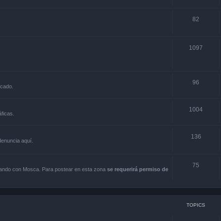
82
1097
96
rcado.
1004
ficas.
136
 denuncia aquí.
75
scando con Mosca. Para postear en esta zona
se requerirá permiso de
TOPICS