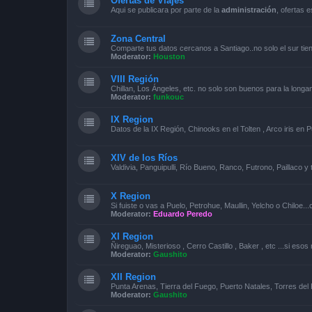
Ofertas de Viajes
Aqui se publicara por parte de la
administración
, ofertas 
Zona Central
Comparte tus datos cercanos a Santiago..no solo el sur tie
Moderator:
Houston
VIII Región
Chillan, Los Ángeles, etc. no solo son buenos para la longa
Moderator:
funkouc
IX Region
Datos de la IX Región, Chinooks en el Tolten , Arco iris en P
XIV de los Ríos
Valdivia, Panguipulli, Río Bueno, Ranco, Futrono, Paillaco 
X Region
Si fuiste o vas a Puelo, Petrohue, Maullin, Yelcho o Chiloe..
Moderator:
Eduardo Peredo
XI Region
Ñireguao, Misterioso , Cerro Castillo , Baker , etc ...si eso
Moderator:
Gaushito
XII Region
Punta Arenas, Tierra del Fuego, Puerto Natales, Torres del 
Moderator:
Gaushito