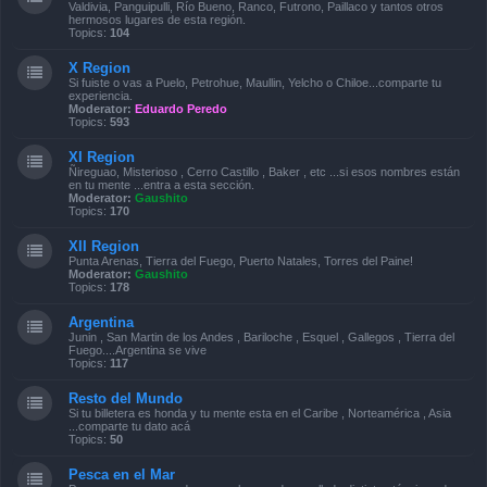
Valdivia, Panguipulli, Río Bueno, Ranco, Futrono, Paillaco y tantos otros
hermosos lugares de esta región.
Topics:
104
X Region
Si fuiste o vas a Puelo, Petrohue, Maullin, Yelcho o Chiloe...comparte tu
experiencia.
Moderator:
Eduardo Peredo
Topics:
593
XI Region
Ñireguao, Misterioso , Cerro Castillo , Baker , etc ...si esos nombres están
en tu mente ...entra a esta sección.
Moderator:
Gaushito
Topics:
170
XII Region
Punta Arenas, Tierra del Fuego, Puerto Natales, Torres del Paine!
Moderator:
Gaushito
Topics:
178
Argentina
Junin , San Martin de los Andes , Bariloche , Esquel , Gallegos , Tierra del
Fuego....Argentina se vive
Topics:
117
Resto del Mundo
Si tu billetera es honda y tu mente esta en el Caribe , Norteamérica , Asia
...comparte tu dato acá
Topics:
50
Pesca en el Mar