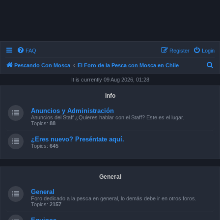
FAQ
Register
Login
S
Pescando Con Mosca
El Foro de la Pesca con Mosca en Chile
e
It is currently 09 Aug 2026, 01:28
a
Info
r
Anuncios y Administración
c
Anuncios del Staff ¿Quieres hablar con el Staff? Este es el lugar.
Topics:
88
h
¿Eres nuevo? Preséntate aquí.
Topics:
645
General
General
Foro dedicado a la pesca en general, lo demás debe ir en otros foros.
Topics:
2157