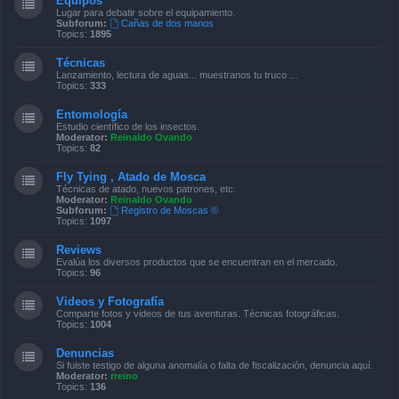
Equipos
Lugar para debatir sobre el equipamiento.
Subforum:
Cañas de dos manos
Topics:
1895
Técnicas
Lanzamiento, lectura de aguas... muestranos tu truco ...
Topics:
333
Entomología
Estudio científico de los insectos.
Moderator:
Reinaldo Ovando
Topics:
82
Fly Tying , Atado de Mosca
Técnicas de atado, nuevos patrones, etc.
Moderator:
Reinaldo Ovando
Subforum:
Registro de Moscas ©
Topics:
1097
Reviews
Evalúa los diversos productos que se encuentran en el mercado.
Topics:
96
Videos y Fotografía
Comparte fotos y videos de tus aventuras. Técnicas fotográficas.
Topics:
1004
Denuncias
Si fuiste testigo de alguna anomalía o falta de fiscalización, denuncia aquí.
Moderator:
rreino
Topics:
136