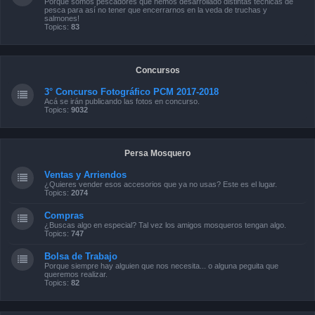
Porque somos pescadores que hemos desarrollado distintas técnicas de
pesca para así no tener que encerrarnos en la veda de truchas y
salmones!
Topics:
83
Concursos
3° Concurso Fotográfico PCM 2017-2018
Acá se irán publicando las fotos en concurso.
Topics:
9032
Persa Mosquero
Ventas y Arriendos
¿Quieres vender esos accesorios que ya no usas? Este es el lugar.
Topics:
2074
Compras
¿Buscas algo en especial? Tal vez los amigos mosqueros tengan algo.
Topics:
747
Bolsa de Trabajo
Porque siempre hay alguien que nos necesita... o alguna peguita que
queremos realizar.
Topics:
82