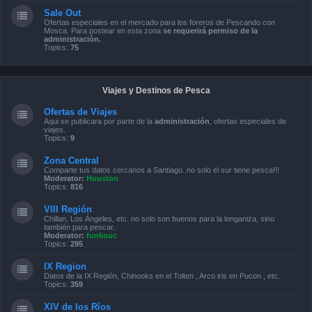
Sale Out
Ofertas especiales en el mercado para los foreros de Pescando con
Mosca. Para postear en esta zona
se requerirá permiso de la
administración.
Topics:
75
Viajes y Destinos de Pesca
Ofertas de Viajes
Aqui se publicara por parte de la
administración
, ofertas especiales de
viajes.
Topics:
9
Zona Central
Comparte tus datos cercanos a Santiago..no solo el sur tiene pesca!!!
Moderator:
Houston
Topics:
816
VIII Región
Chillan, Los Ángeles, etc. no solo son buenos para la longaniza, sino
también para pescar.
Moderator:
funkouc
Topics:
295
IX Region
Datos de la IX Región, Chinooks en el Tolten , Arco iris en Pucon , etc.
Topics:
359
XIV de los Ríos