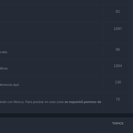
82
1097
96
rcado.
1004
ficas.
136
 denuncia aquí.
75
scando con Mosca. Para postear en esta zona
se requerirá permiso de
TOPICS