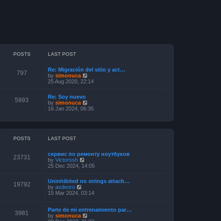
POSTS
LAST POST
Re: Migración del sitio y act…
797
V
by
simonuca
i
25 Aug 2020, 22:14
e
w
Re: Soy nuevo
t
5993
V
by
simonuca
h
i
16 Jan 2024, 06:35
e
e
l
w
a
t
t
h
e
e
POSTS
LAST POST
s
l
t
a
p
сервис по ремонту ноутбуков
t
23731
o
V
by
Victorssh
e
s
i
25 Dec 2024, 14:05
s
t
e
t
w
p
Uninhibited no strings attach…
t
19792
o
V
by
asdeoro
h
s
i
15 Mar 2024, 03:14
e
t
e
l
w
a
Parte de mi entrenamiento par…
t
3981
t
V
by
simonuca
h
e
i