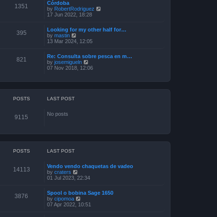
Córdoba
t
t
o
1351
V
by
RobertRodriguez
h
e
s
i
17 Jun 2022, 18:28
e
s
t
e
l
t
w
a
p
Looking for my other half for…
t
395
t
o
V
by
mastin
h
e
s
i
13 Mar 2024, 12:05
e
s
t
e
l
t
w
a
p
Re: Consulta sobre pesca en m…
t
821
t
o
V
by
josemigueln
h
e
s
i
07 Nov 2018, 12:06
e
s
t
e
l
t
w
a
p
t
t
o
h
e
s
e
POSTS
LAST POST
s
t
l
t
a
p
No posts
t
o
9115
e
s
s
t
t
p
o
s
POSTS
LAST POST
t
Vendo vendo chaquetas de vadeo
14113
V
by
craters
i
01 Jul 2023, 22:34
e
w
Spool o bobina Sage 1650
t
3876
V
by
cipomoa
h
i
07 Apr 2022, 10:51
e
e
l
w