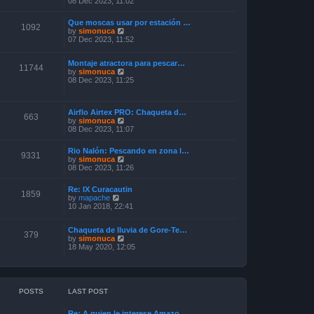
08 Dec 2023, 11:02
e
s
e
l
t
w
a
p
Que moscas usar por estación …
t
1092
t
o
V
by
simonuca
h
e
s
i
07 Dec 2023, 11:52
e
s
t
e
l
t
w
a
p
Montaje atractora para pescar…
t
11744
t
o
V
by
simonuca
h
e
s
i
08 Dec 2023, 11:25
e
s
t
e
l
t
w
a
p
t
t
o
Airflo Airtex PRO: Chaqueta d…
h
e
663
s
V
by
simonuca
e
s
t
i
08 Dec 2023, 11:07
l
t
e
a
p
w
t
o
Rio Nalón: Pescando en zona l…
t
9331
e
s
V
by
simonuca
h
s
t
i
08 Dec 2023, 11:26
e
t
e
l
p
w
a
o
Re: IX Curacautin
t
1859
t
V
s
by
mapache
h
e
i
t
10 Jan 2018, 22:41
e
s
e
l
t
w
a
p
Chaqueta de lluvia de Gore-Te…
t
379
t
o
V
by
simonuca
h
e
s
i
18 May 2020, 12:05
e
s
t
e
l
t
w
a
p
t
t
o
h
e
s
e
s
POSTS
LAST POST
t
l
t
a
p
Re: A quien le interese Amazo…
t