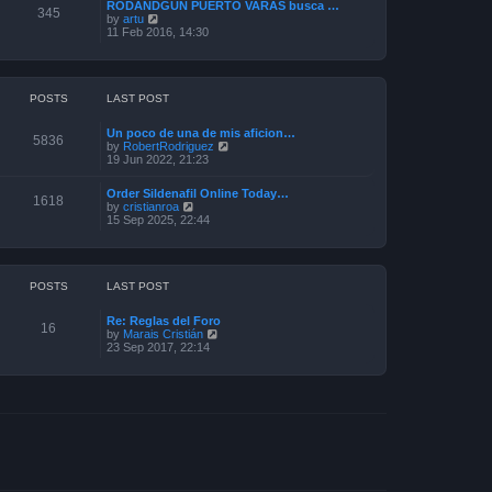
a
RODANDGUN PUERTO VARAS busca …
t
345
t
V
by
artu
h
e
i
11 Feb 2016, 14:30
e
s
e
l
t
w
a
p
t
t
o
h
e
s
e
POSTS
LAST POST
s
t
l
t
a
p
Un poco de una de mis aficion…
t
5836
o
V
by
RobertRodriguez
e
s
i
19 Jun 2022, 21:23
s
t
e
t
w
p
Order Sildenafil Online Today…
t
1618
o
V
by
cristianroa
h
s
i
15 Sep 2025, 22:44
e
t
e
l
w
a
t
t
h
e
e
POSTS
LAST POST
s
l
t
a
p
Re: Reglas del Foro
t
16
o
V
by
Marais Cristián
e
s
i
23 Sep 2017, 22:14
s
t
e
t
w
p
t
o
h
s
e
t
l
a
t
e
s
t