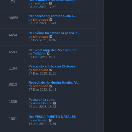
o
74
V
by
Trout Bum
e
s
i
03 Jan 2018, 17:37
s
t
e
t
w
p
Re: accesos y caminos...rio l…
t
o
10656
V
by
simonuca
h
s
i
03 Jun 2021, 15:43
e
t
e
l
w
a
Re: Cómo ha estado la pesca ?…
t
4454
t
V
by
simonuca
h
e
i
07 Dec 2021, 10:07
e
s
e
l
t
w
a
p
Re: whatsapp del Rio Enco. no…
t
t
4593
o
V
by
TARZAN
h
e
s
i
31 Mar 2020, 15:38
e
s
t
e
l
t
w
a
p
Pescando al hilo con Chilepes…
t
1184
t
o
V
by
simonuca
h
e
s
i
07 Dec 2023, 11:58
e
s
t
e
l
t
w
a
p
Repechaje rio Hueñu Hueñu: Vl…
t
8813
t
o
V
by
simonuca
h
e
s
i
07 Dec 2023, 11:43
e
s
t
e
l
t
w
a
p
Pesca en la zona
t
1839
t
o
V
by
Asier Moreno
h
e
s
i
22 Jan 2023, 16:02
e
s
t
e
l
t
w
a
p
Re: PESCA PUERTO NATALES
t
t
1801
o
V
by
michinster
h
e
s
i
16 Jan 2022, 16:39
e
s
t
e
l
t
w
a
p