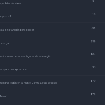
9
especiales de viajes.
816
ne pesca!!!
295
niza, sino también para pescar.
359
ucon , etc.
104
y tantos otros hermosos lugares de esta región.
593
.comparte tu experiencia.
170
s nombres están en tu mente ...entra a esta sección.
178
Paine!