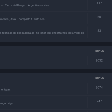
117
os , Tierra del Fuego....Argentina se vive
50
américa , Asia ...comparte tu dato acá
83
 técnicas de pesca para así no tener que encerrarnos en la veda de
TOPICS
9032
TOPICS
2074
el lugar.
747
engan algo.