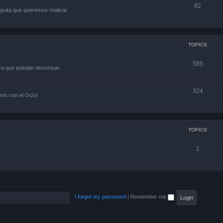
82
guita que queremos realizar.
TOPICS
585
ra que puedan desvirtuar.
324
os con el Ocio!
TOPICS
1
I forgot my password
|
Remember me