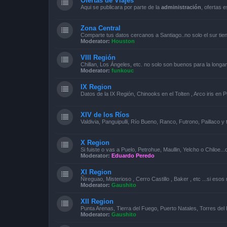
Ofertas de Viajes
Aqui se publicara por parte de la
administración
, ofertas 
Zona Central
Comparte tus datos cercanos a Santiago..no solo el sur tie
Moderator:
Houston
VIII Región
Chillan, Los Ángeles, etc. no solo son buenos para la longa
Moderator:
funkouc
IX Region
Datos de la IX Región, Chinooks en el Tolten , Arco iris en P
XIV de los Ríos
Valdivia, Panguipulli, Río Bueno, Ranco, Futrono, Paillaco 
X Region
Si fuiste o vas a Puelo, Petrohue, Maullin, Yelcho o Chiloe..
Moderator:
Eduardo Peredo
XI Region
Ñireguao, Misterioso , Cerro Castillo , Baker , etc ...si eso
Moderator:
Gaushito
XII Region
Punta Arenas, Tierra del Fuego, Puerto Natales, Torres del 
Moderator:
Gaushito