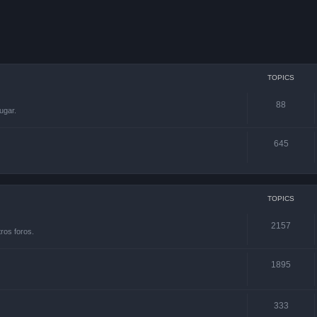
TOPICS
88
ugar.
645
TOPICS
2157
ros foros.
1895
333