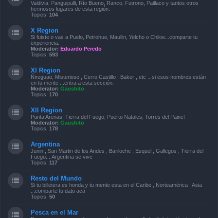
Valdivia, Panguipulli, Río Bueno, Ranco, Futrono, Paillaco y tantos otros
hermosos lugares de esta región.
Topics:
104
X Region
Si fuiste o vas a Puelo, Petrohue, Maullin, Yelcho o Chiloe...comparte tu
experiencia.
Moderator:
Eduardo Peredo
Topics:
593
XI Region
Ñireguao, Misterioso , Cerro Castillo , Baker , etc ...si esos nombres están
en tu mente ...entra a esta sección.
Moderator:
Gaushito
Topics:
170
XII Region
Punta Arenas, Tierra del Fuego, Puerto Natales, Torres del Paine!
Moderator:
Gaushito
Topics:
178
Argentina
Junin , San Martin de los Andes , Bariloche , Esquel , Gallegos , Tierra del
Fuego....Argentina se vive
Topics:
117
Resto del Mundo
Si tu billetera es honda y tu mente esta en el Caribe , Norteamérica , Asia
...comparte tu dato acá
Topics:
50
Pesca en el Mar