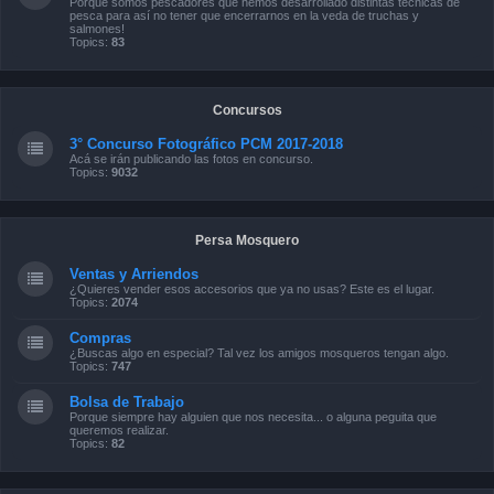
Porque somos pescadores que hemos desarrollado distintas técnicas de
pesca para así no tener que encerrarnos en la veda de truchas y
salmones!
Topics:
83
Concursos
3° Concurso Fotográfico PCM 2017-2018
Acá se irán publicando las fotos en concurso.
Topics:
9032
Persa Mosquero
Ventas y Arriendos
¿Quieres vender esos accesorios que ya no usas? Este es el lugar.
Topics:
2074
Compras
¿Buscas algo en especial? Tal vez los amigos mosqueros tengan algo.
Topics:
747
Bolsa de Trabajo
Porque siempre hay alguien que nos necesita... o alguna peguita que
queremos realizar.
Topics:
82