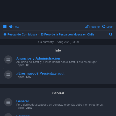
FAQ
Register
Login
S
Pescando Con Mosca
El Foro de la Pesca con Mosca en Chile
e
It is currently 07 Aug 2026, 03:29
a
Info
r
Anuncios y Administración
c
Anuncios del Staff ¿Quieres hablar con el Staff? Este es el lugar.
Topics:
88
h
¿Eres nuevo? Preséntate aquí.
Topics:
645
General
General
Foro dedicado a la pesca en general, lo demás debe ir en otros foros.
Topics:
2157