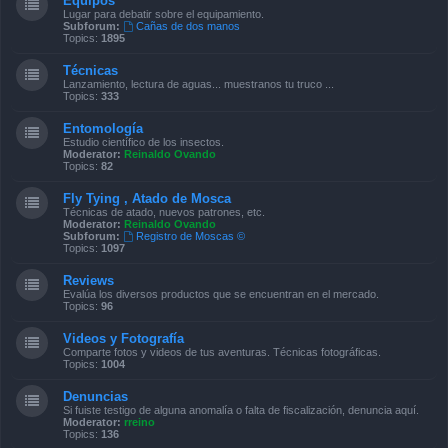
Equipos
Lugar para debatir sobre el equipamiento.
Subforum:
Cañas de dos manos
Topics:
1895
Técnicas
Lanzamiento, lectura de aguas... muestranos tu truco ...
Topics:
333
Entomología
Estudio científico de los insectos.
Moderator:
Reinaldo Ovando
Topics:
82
Fly Tying , Atado de Mosca
Técnicas de atado, nuevos patrones, etc.
Moderator:
Reinaldo Ovando
Subforum:
Registro de Moscas ©
Topics:
1097
Reviews
Evalúa los diversos productos que se encuentran en el mercado.
Topics:
96
Videos y Fotografía
Comparte fotos y videos de tus aventuras. Técnicas fotográficas.
Topics:
1004
Denuncias
Si fuiste testigo de alguna anomalía o falta de fiscalización, denuncia aquí.
Moderator:
rreino
Topics:
136