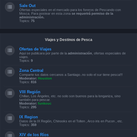
Sale Out
Ofertas especiales en el mercado para los foreros de Pescando con
Mosca. Para postear en esta zona
se requerirá permiso de la
administración.
Topics:
75
Viajes y Destinos de Pesca
Ofertas de Viajes
Aqui se publicara por parte de la
administración
, ofertas especiales de
viajes.
Topics:
9
Zona Central
Comparte tus datos cercanos a Santiago..no solo el sur tiene pesca!!!
Moderator:
Houston
Topics:
816
VIII Región
Chillan, Los Ángeles, etc. no solo son buenos para la longaniza, sino
también para pescar.
Moderator:
funkouc
Topics:
295
IX Region
Datos de la IX Región, Chinooks en el Tolten , Arco iris en Pucon , etc.
Topics:
359
XIV de los Ríos