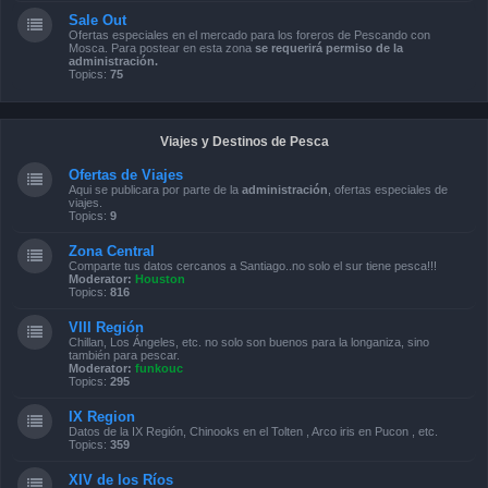
Sale Out
Ofertas especiales en el mercado para los foreros de Pescando con
Mosca. Para postear en esta zona
se requerirá permiso de la
administración.
Topics:
75
Viajes y Destinos de Pesca
Ofertas de Viajes
Aqui se publicara por parte de la
administración
, ofertas especiales de
viajes.
Topics:
9
Zona Central
Comparte tus datos cercanos a Santiago..no solo el sur tiene pesca!!!
Moderator:
Houston
Topics:
816
VIII Región
Chillan, Los Ángeles, etc. no solo son buenos para la longaniza, sino
también para pescar.
Moderator:
funkouc
Topics:
295
IX Region
Datos de la IX Región, Chinooks en el Tolten , Arco iris en Pucon , etc.
Topics:
359
XIV de los Ríos