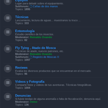
Equipos
Lugar para debatir sobre el equipamiento.
Subforum:
Cañas de dos manos
Topics:
1895
Técnicas
Lanzamiento, lectura de aguas... muestranos tu truco ...
Topics:
333
Entomología
Estudio científico de los insectos.
Moderator:
Reinaldo Ovando
Topics:
82
Fly Tying , Atado de Mosca
Técnicas de atado, nuevos patrones, etc.
Moderator:
Reinaldo Ovando
Subforum:
Registro de Moscas ©
Topics:
1097
Reviews
Evalúa los diversos productos que se encuentran en el mercado.
Topics:
96
Videos y Fotografía
Comparte fotos y videos de tus aventuras. Técnicas fotográficas.
Topics:
1004
Denuncias
Si fuiste testigo de alguna anomalía o falta de fiscalización, denuncia aquí.
Moderator:
rreino
Topics:
136