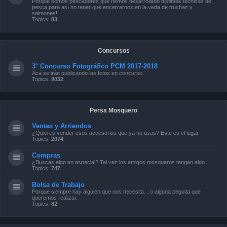
Porque somos pescadores que hemos desarrollado distintas técnicas de
pesca para así no tener que encerrarnos en la veda de truchas y
salmones!
Topics:
83
Concursos
3° Concurso Fotográfico PCM 2017-2018
Acá se irán publicando las fotos en concurso.
Topics:
9032
Persa Mosquero
Ventas y Arriendos
¿Quieres vender esos accesorios que ya no usas? Este es el lugar.
Topics:
2074
Compras
¿Buscas algo en especial? Tal vez los amigos mosqueros tengan algo.
Topics:
747
Bolsa de Trabajo
Porque siempre hay alguien que nos necesita... o alguna peguita que
queremos realizar.
Topics:
82