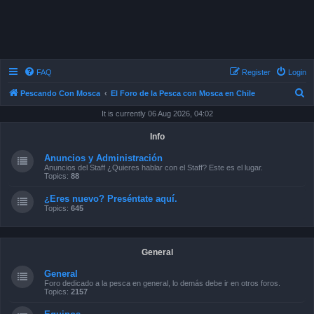
FAQ
Register
Login
S
Pescando Con Mosca
El Foro de la Pesca con Mosca en Chile
e
It is currently 06 Aug 2026, 04:02
a
Info
r
Anuncios y Administración
c
Anuncios del Staff ¿Quieres hablar con el Staff? Este es el lugar.
Topics:
88
h
¿Eres nuevo? Preséntate aquí.
Topics:
645
General
General
Foro dedicado a la pesca en general, lo demás debe ir en otros foros.
Topics:
2157