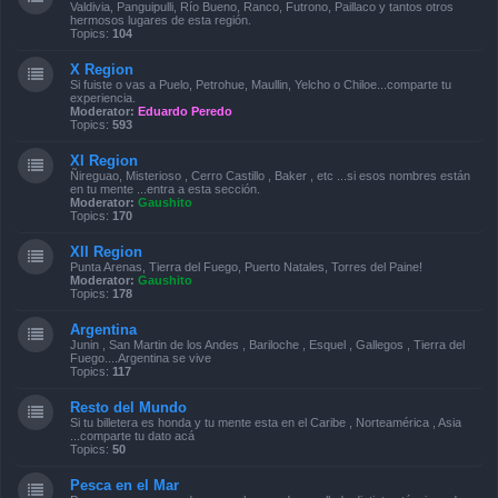
Valdivia, Panguipulli, Río Bueno, Ranco, Futrono, Paillaco y tantos otros
hermosos lugares de esta región.
Topics:
104
X Region
Si fuiste o vas a Puelo, Petrohue, Maullin, Yelcho o Chiloe...comparte tu
experiencia.
Moderator:
Eduardo Peredo
Topics:
593
XI Region
Ñireguao, Misterioso , Cerro Castillo , Baker , etc ...si esos nombres están
en tu mente ...entra a esta sección.
Moderator:
Gaushito
Topics:
170
XII Region
Punta Arenas, Tierra del Fuego, Puerto Natales, Torres del Paine!
Moderator:
Gaushito
Topics:
178
Argentina
Junin , San Martin de los Andes , Bariloche , Esquel , Gallegos , Tierra del
Fuego....Argentina se vive
Topics:
117
Resto del Mundo
Si tu billetera es honda y tu mente esta en el Caribe , Norteamérica , Asia
...comparte tu dato acá
Topics:
50
Pesca en el Mar