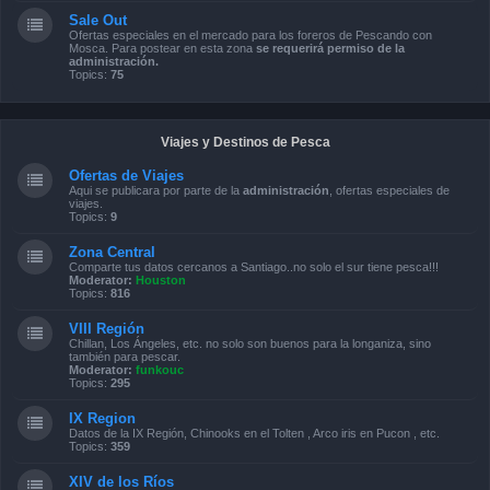
Sale Out
Ofertas especiales en el mercado para los foreros de Pescando con
Mosca. Para postear en esta zona
se requerirá permiso de la
administración.
Topics:
75
Viajes y Destinos de Pesca
Ofertas de Viajes
Aqui se publicara por parte de la
administración
, ofertas especiales de
viajes.
Topics:
9
Zona Central
Comparte tus datos cercanos a Santiago..no solo el sur tiene pesca!!!
Moderator:
Houston
Topics:
816
VIII Región
Chillan, Los Ángeles, etc. no solo son buenos para la longaniza, sino
también para pescar.
Moderator:
funkouc
Topics:
295
IX Region
Datos de la IX Región, Chinooks en el Tolten , Arco iris en Pucon , etc.
Topics:
359
XIV de los Ríos