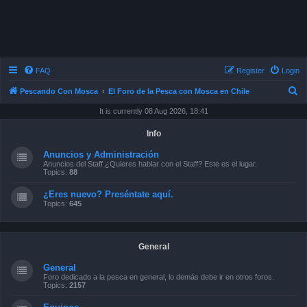
FAQ
Register
Login
S
Pescando Con Mosca
El Foro de la Pesca con Mosca en Chile
e
It is currently 08 Aug 2026, 18:41
a
Info
r
Anuncios y Administración
c
Anuncios del Staff ¿Quieres hablar con el Staff? Este es el lugar.
Topics:
88
h
¿Eres nuevo? Preséntate aquí.
Topics:
645
General
General
Foro dedicado a la pesca en general, lo demás debe ir en otros foros.
Topics:
2157