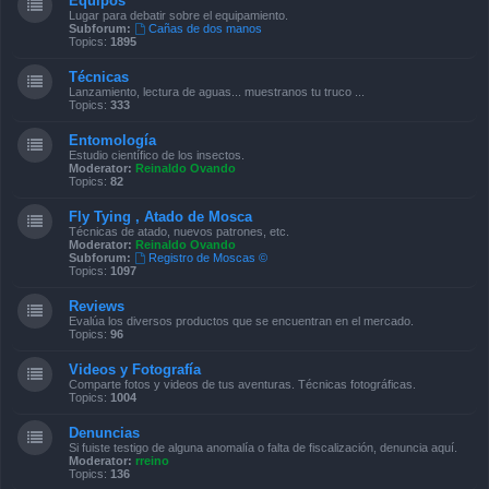
Equipos
Lugar para debatir sobre el equipamiento.
Subforum:
Cañas de dos manos
Topics:
1895
Técnicas
Lanzamiento, lectura de aguas... muestranos tu truco ...
Topics:
333
Entomología
Estudio científico de los insectos.
Moderator:
Reinaldo Ovando
Topics:
82
Fly Tying , Atado de Mosca
Técnicas de atado, nuevos patrones, etc.
Moderator:
Reinaldo Ovando
Subforum:
Registro de Moscas ©
Topics:
1097
Reviews
Evalúa los diversos productos que se encuentran en el mercado.
Topics:
96
Videos y Fotografía
Comparte fotos y videos de tus aventuras. Técnicas fotográficas.
Topics:
1004
Denuncias
Si fuiste testigo de alguna anomalía o falta de fiscalización, denuncia aquí.
Moderator:
rreino
Topics:
136