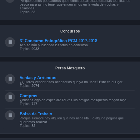
Porque somos pescadores que hemos desarrollado distintas técnicas de
pesca para así no tener que encerrarnos en la veda de truchas y
salmones!
Topics:
83
Concursos
3° Concurso Fotográfico PCM 2017-2018
Acá se irán publicando las fotos en concurso.
Topics:
9032
Persa Mosquero
Ventas y Arriendos
¿Quieres vender esos accesorios que ya no usas? Este es el lugar.
Topics:
2074
Compras
¿Buscas algo en especial? Tal vez los amigos mosqueros tengan algo.
Topics:
747
Bolsa de Trabajo
Porque siempre hay alguien que nos necesita... o alguna peguita que
queremos realizar.
Topics:
82