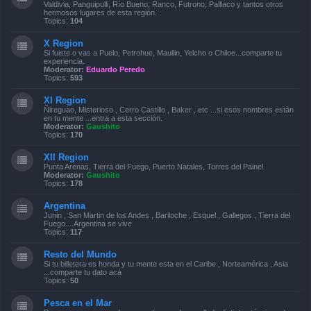
Valdivia, Panguipulli, Río Bueno, Ranco, Futrono, Paillaco y tantos otros
hermosos lugares de esta región.
Topics:
104
X Region
Si fuiste o vas a Puelo, Petrohue, Maullin, Yelcho o Chiloe...comparte tu
experiencia.
Moderator:
Eduardo Peredo
Topics:
593
XI Region
Ñireguao, Misterioso , Cerro Castillo , Baker , etc ...si esos nombres están
en tu mente ...entra a esta sección.
Moderator:
Gaushito
Topics:
170
XII Region
Punta Arenas, Tierra del Fuego, Puerto Natales, Torres del Paine!
Moderator:
Gaushito
Topics:
178
Argentina
Junin , San Martin de los Andes , Bariloche , Esquel , Gallegos , Tierra del
Fuego....Argentina se vive
Topics:
117
Resto del Mundo
Si tu billetera es honda y tu mente esta en el Caribe , Norteamérica , Asia
...comparte tu dato acá
Topics:
50
Pesca en el Mar