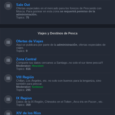
Sale Out
Ofertas especiales en el mercado para los foreros de Pescando con
Mosca. Para postear en esta zona
se requerirá permiso de la
administración.
Topics:
75
Viajes y Destinos de Pesca
Ofertas de Viajes
Aqui se publicara por parte de la
administración
, ofertas especiales de
viajes.
Topics:
9
Zona Central
Comparte tus datos cercanos a Santiago..no solo el sur tiene pesca!!!
Moderator:
Houston
Topics:
816
VIII Región
Chillan, Los Ángeles, etc. no solo son buenos para la longaniza, sino
también para pescar.
Moderator:
funkouc
Topics:
295
IX Region
Datos de la IX Región, Chinooks en el Tolten , Arco iris en Pucon , etc.
Topics:
359
XIV de los Ríos