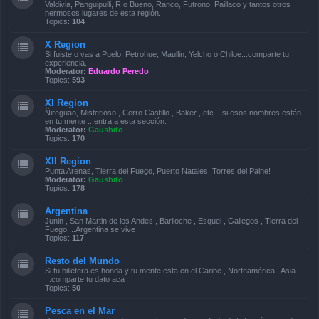
Valdivia, Panguipulli, Río Bueno, Ranco, Futrono, Paillaco y tantos otros
hermosos lugares de esta región.
Topics:
104
X Region
Si fuiste o vas a Puelo, Petrohue, Maullin, Yelcho o Chiloe...comparte tu
experiencia.
Moderator:
Eduardo Peredo
Topics:
593
XI Region
Ñireguao, Misterioso , Cerro Castillo , Baker , etc ...si esos nombres están
en tu mente ...entra a esta sección.
Moderator:
Gaushito
Topics:
170
XII Region
Punta Arenas, Tierra del Fuego, Puerto Natales, Torres del Paine!
Moderator:
Gaushito
Topics:
178
Argentina
Junin , San Martin de los Andes , Bariloche , Esquel , Gallegos , Tierra del
Fuego....Argentina se vive
Topics:
117
Resto del Mundo
Si tu billetera es honda y tu mente esta en el Caribe , Norteamérica , Asia
...comparte tu dato acá
Topics:
50
Pesca en el Mar