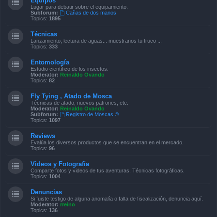
Equipos
Lugar para debatir sobre el equipamiento.
Subforum:
Cañas de dos manos
Topics:
1895
Técnicas
Lanzamiento, lectura de aguas... muestranos tu truco ...
Topics:
333
Entomología
Estudio científico de los insectos.
Moderator:
Reinaldo Ovando
Topics:
82
Fly Tying , Atado de Mosca
Técnicas de atado, nuevos patrones, etc.
Moderator:
Reinaldo Ovando
Subforum:
Registro de Moscas ©
Topics:
1097
Reviews
Evalúa los diversos productos que se encuentran en el mercado.
Topics:
96
Videos y Fotografía
Comparte fotos y videos de tus aventuras. Técnicas fotográficas.
Topics:
1004
Denuncias
Si fuiste testigo de alguna anomalía o falta de fiscalización, denuncia aquí.
Moderator:
rreino
Topics:
136