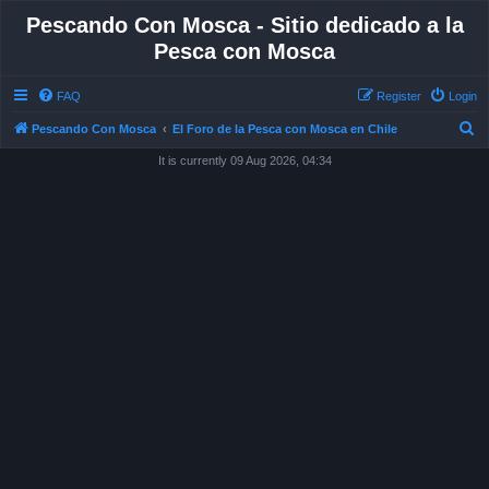
Pescando Con Mosca - Sitio dedicado a la
Pesca con Mosca
FAQ
Register
Login
S
Pescando Con Mosca
El Foro de la Pesca con Mosca en Chile
e
It is currently 09 Aug 2026, 04:34
a
r
c
h