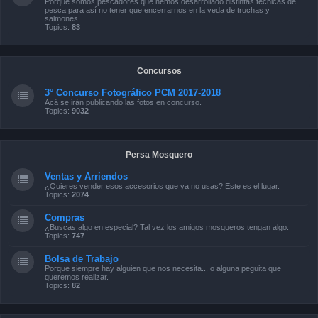
Porque somos pescadores que hemos desarrollado distintas técnicas de
pesca para así no tener que encerrarnos en la veda de truchas y
salmones!
Topics:
83
Concursos
3° Concurso Fotográfico PCM 2017-2018
Acá se irán publicando las fotos en concurso.
Topics:
9032
Persa Mosquero
Ventas y Arriendos
¿Quieres vender esos accesorios que ya no usas? Este es el lugar.
Topics:
2074
Compras
¿Buscas algo en especial? Tal vez los amigos mosqueros tengan algo.
Topics:
747
Bolsa de Trabajo
Porque siempre hay alguien que nos necesita... o alguna peguita que
queremos realizar.
Topics:
82