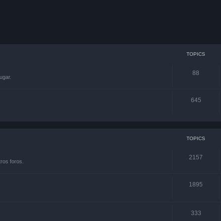
TOPICS
88
ugar.
645
TOPICS
2157
ros foros.
1895
333