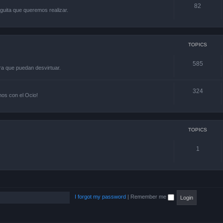
82
guita que queremos realizar.
TOPICS
585
ra que puedan desvirtuar.
324
os con el Ocio!
TOPICS
1
I forgot my password
|
Remember me