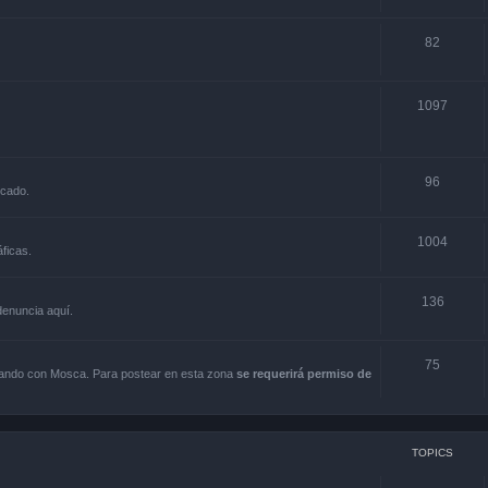
82
1097
96
rcado.
1004
ficas.
136
 denuncia aquí.
75
scando con Mosca. Para postear en esta zona
se requerirá permiso de
TOPICS