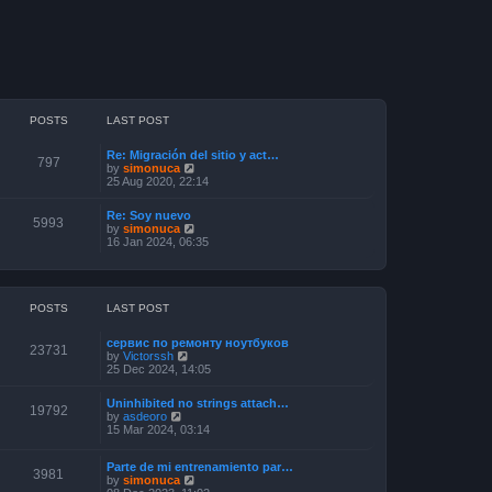
POSTS
LAST POST
Re: Migración del sitio y act…
797
V
by
simonuca
i
25 Aug 2020, 22:14
e
w
Re: Soy nuevo
t
5993
V
by
simonuca
h
i
16 Jan 2024, 06:35
e
e
l
w
a
t
t
h
e
e
POSTS
LAST POST
s
l
t
a
p
сервис по ремонту ноутбуков
t
23731
o
V
by
Victorssh
e
s
i
25 Dec 2024, 14:05
s
t
e
t
w
p
Uninhibited no strings attach…
t
19792
o
V
by
asdeoro
h
s
i
15 Mar 2024, 03:14
e
t
e
l
w
a
Parte de mi entrenamiento par…
t
3981
t
V
by
simonuca
h
e
i