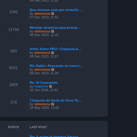
08 Dec 2023, 11:02
e
s
e
l
t
w
a
p
Que moscas usar por estación …
t
1092
t
o
V
by
simonuca
h
e
s
i
07 Dec 2023, 11:52
e
s
t
e
l
t
w
a
p
Montaje atractora para pescar…
t
11744
t
o
V
by
simonuca
h
e
s
i
08 Dec 2023, 11:25
e
s
t
e
l
t
w
a
p
t
t
o
Airflo Airtex PRO: Chaqueta d…
h
e
663
s
V
by
simonuca
e
s
t
i
08 Dec 2023, 11:07
l
t
e
a
p
w
t
o
Rio Nalón: Pescando en zona l…
t
9331
e
s
V
by
simonuca
h
s
t
i
08 Dec 2023, 11:26
e
t
e
l
p
w
a
o
Re: IX Curacautin
t
1859
t
V
s
by
mapache
h
e
i
t
10 Jan 2018, 22:41
e
s
e
l
t
w
a
p
Chaqueta de lluvia de Gore-Te…
t
379
t
o
V
by
simonuca
h
e
s
i
18 May 2020, 12:05
e
s
t
e
l
t
w
a
p
t
t
o
h
e
s
e
s
POSTS
LAST POST
t
l
t
a
p
Re: A quien le interese Amazo…
t