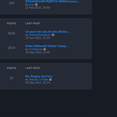
a
RODANDGUN PUERTO VARAS busca …
t
345
t
V
by
artu
h
e
i
11 Feb 2016, 14:30
e
s
e
l
t
w
a
p
t
t
o
h
e
s
e
POSTS
LAST POST
s
t
l
t
a
p
Un poco de una de mis aficion…
t
5836
o
V
by
RobertRodriguez
e
s
i
19 Jun 2022, 21:23
s
t
e
t
w
p
Order Sildenafil Online Today…
t
1618
o
V
by
cristianroa
h
s
i
15 Sep 2025, 22:44
e
t
e
l
w
a
t
t
h
e
e
POSTS
LAST POST
s
l
t
a
p
Re: Reglas del Foro
t
16
o
V
by
Marais Cristián
e
s
i
23 Sep 2017, 22:14
s
t
e
t
w
p
t
o
h
s
e
t
l
a
t
e
s
t