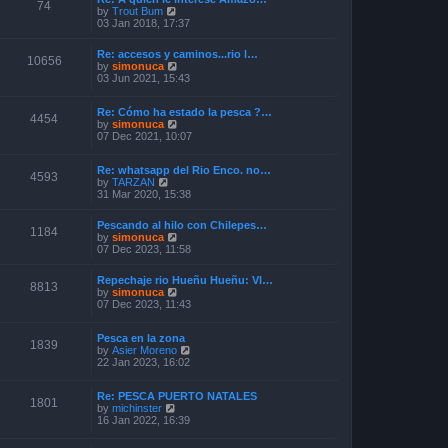
o
74
V
by
Trout Bum
e
s
i
03 Jan 2018, 17:37
s
t
e
t
w
p
Re: accesos y caminos...rio l…
t
o
10656
V
by
simonuca
h
s
i
03 Jun 2021, 15:43
e
t
e
l
w
a
Re: Cómo ha estado la pesca ?…
t
4454
t
V
by
simonuca
h
e
i
07 Dec 2021, 10:07
e
s
e
l
t
w
a
p
Re: whatsapp del Rio Enco. no…
t
t
4593
o
V
by
TARZAN
h
e
s
i
31 Mar 2020, 15:38
e
s
t
e
l
t
w
a
p
Pescando al hilo con Chilepes…
t
1184
t
o
V
by
simonuca
h
e
s
i
07 Dec 2023, 11:58
e
s
t
e
l
t
w
a
p
Repechaje rio Hueñu Hueñu: Vl…
t
8813
t
o
V
by
simonuca
h
e
s
i
07 Dec 2023, 11:43
e
s
t
e
l
t
w
a
p
Pesca en la zona
t
1839
t
o
V
by
Asier Moreno
h
e
s
i
22 Jan 2023, 16:02
e
s
t
e
l
t
w
a
p
Re: PESCA PUERTO NATALES
t
t
1801
o
V
by
michinster
h
e
s
i
16 Jan 2022, 16:39
e
s
t
e
l
t
w
a
p