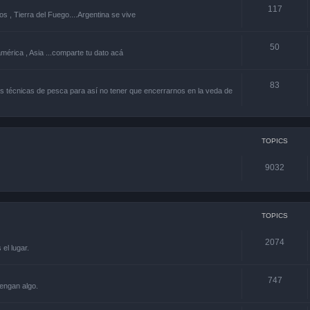
117
os , Tierra del Fuego....Argentina se vive
50
américa , Asia ...comparte tu dato acá
83
 técnicas de pesca para así no tener que encerrarnos en la veda de
TOPICS
9032
TOPICS
2074
el lugar.
747
engan algo.