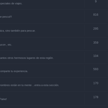
9
especiales de viajes.
816
ne pesca!!!
295
niza, sino también para pescar.
359
ucon , etc.
104
y tantos otros hermosos lugares de esta región.
593
.comparte tu experiencia.
170
s nombres están en tu mente ...entra a esta sección.
178
Paine!