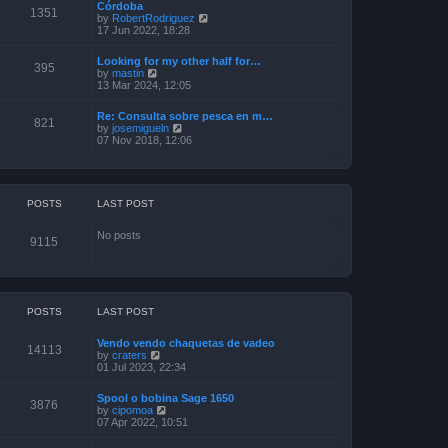
Córdoba
t
t
o
1351
V
by
RobertRodriguez
h
e
s
i
17 Jun 2022, 18:28
e
s
t
e
l
t
w
a
p
Looking for my other half for…
t
395
t
o
V
by
mastin
h
e
s
i
13 Mar 2024, 12:05
e
s
t
e
l
t
w
a
p
Re: Consulta sobre pesca en m…
t
821
t
o
V
by
josemigueln
h
e
s
i
07 Nov 2018, 12:06
e
s
t
e
l
t
w
a
p
t
t
o
h
e
s
e
POSTS
LAST POST
s
t
l
t
a
p
No posts
t
o
9115
e
s
s
t
t
p
o
s
POSTS
LAST POST
t
Vendo vendo chaquetas de vadeo
14113
V
by
craters
i
01 Jul 2023, 22:34
e
w
Spool o bobina Sage 1650
t
3876
V
by
cipomoa
h
i
07 Apr 2022, 10:51
e
e
l
w