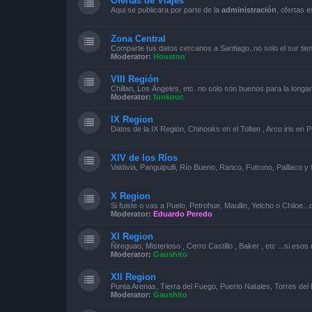
Ofertas de Viajes
Aqui se publicara por parte de la
administración
, ofertas 
Zona Central
Comparte tus datos cercanos a Santiago..no solo el sur tie
Moderator:
Houston
VIII Región
Chillan, Los Ángeles, etc. no solo son buenos para la longa
Moderator:
funkouc
IX Region
Datos de la IX Región, Chinooks en el Tolten , Arco iris en P
XIV de los Ríos
Valdivia, Panguipulli, Río Bueno, Ranco, Futrono, Paillaco 
X Region
Si fuiste o vas a Puelo, Petrohue, Maullin, Yelcho o Chiloe..
Moderator:
Eduardo Peredo
XI Region
Ñireguao, Misterioso , Cerro Castillo , Baker , etc ...si eso
Moderator:
Gaushito
XII Region
Punta Arenas, Tierra del Fuego, Puerto Natales, Torres del 
Moderator:
Gaushito