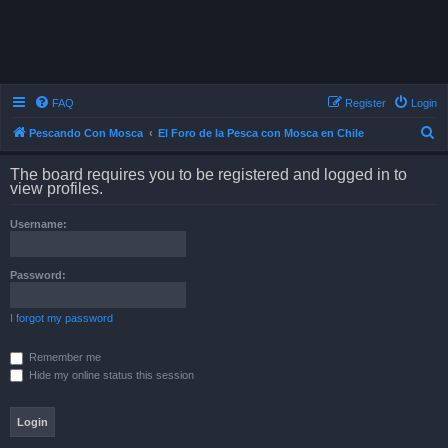
FAQ
Register
Login
S
Pescando Con Mosca
El Foro de la Pesca con Mosca en Chile
e
The board requires you to be registered and logged in to
a
view profiles.
r
Username:
c
h
Password:
I forgot my password
Remember me
Hide my online status this session