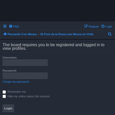
FAQ
Register
Login
S
Pescando Con Mosca
El Foro de la Pesca con Mosca en Chile
e
The board requires you to be registered and logged in to
a
view profiles.
r
Username:
c
h
Password:
I forgot my password
Remember me
Hide my online status this session