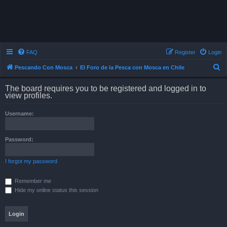
FAQ
Register
Login
S
Pescando Con Mosca
El Foro de la Pesca con Mosca en Chile
e
The board requires you to be registered and logged in to
a
view profiles.
r
Username:
c
h
Password:
I forgot my password
Remember me
Hide my online status this session