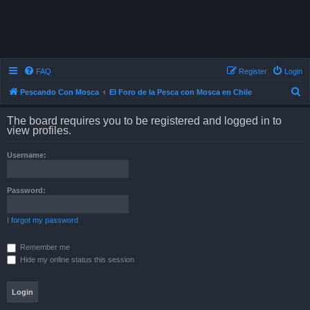
FAQ
Register
Login
S
Pescando Con Mosca
El Foro de la Pesca con Mosca en Chile
e
The board requires you to be registered and logged in to
a
view profiles.
r
Username:
c
h
Password:
I forgot my password
Remember me
Hide my online status this session