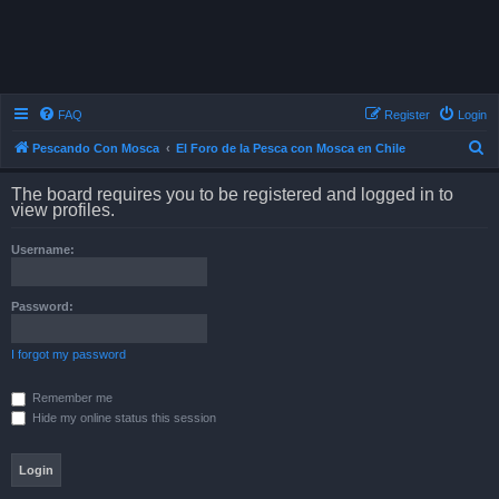
FAQ
Register
Login
S
Pescando Con Mosca
El Foro de la Pesca con Mosca en Chile
e
The board requires you to be registered and logged in to
a
view profiles.
r
Username:
c
h
Password:
I forgot my password
Remember me
Hide my online status this session