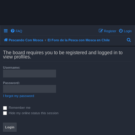
FAQ
Register
Login
S
Pescando Con Mosca
El Foro de la Pesca con Mosca en Chile
e
The board requires you to be registered and logged in to
a
view profiles.
r
Username:
c
h
Password:
I forgot my password
Remember me
Hide my online status this session