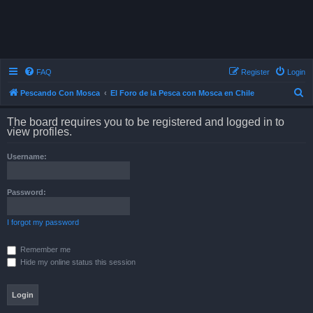
FAQ
Register
Login
S
Pescando Con Mosca
El Foro de la Pesca con Mosca en Chile
e
The board requires you to be registered and logged in to
a
view profiles.
r
Username:
c
h
Password:
I forgot my password
Remember me
Hide my online status this session