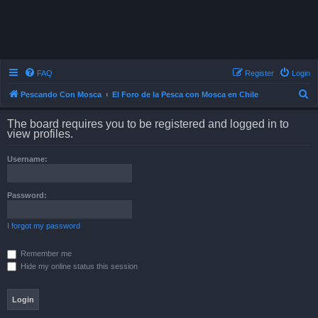
FAQ
Register
Login
S
Pescando Con Mosca
El Foro de la Pesca con Mosca en Chile
e
The board requires you to be registered and logged in to
a
view profiles.
r
Username:
c
h
Password:
I forgot my password
Remember me
Hide my online status this session