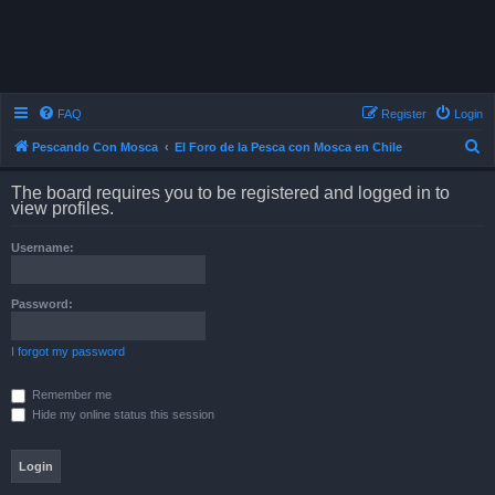
FAQ
Register
Login
S
Pescando Con Mosca
El Foro de la Pesca con Mosca en Chile
e
The board requires you to be registered and logged in to
a
view profiles.
r
Username:
c
h
Password:
I forgot my password
Remember me
Hide my online status this session