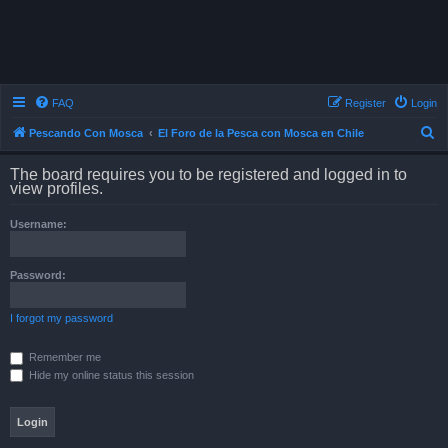
FAQ
Register
Login
S
Pescando Con Mosca
El Foro de la Pesca con Mosca en Chile
e
The board requires you to be registered and logged in to
a
view profiles.
r
Username:
c
h
Password:
I forgot my password
Remember me
Hide my online status this session