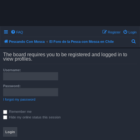
FAQ
Register
Login
S
Pescando Con Mosca
El Foro de la Pesca con Mosca en Chile
e
The board requires you to be registered and logged in to
a
view profiles.
r
Username:
c
h
Password:
I forgot my password
Remember me
Hide my online status this session