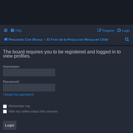
FAQ
Register
Login
S
Pescando Con Mosca
El Foro de la Pesca con Mosca en Chile
e
The board requires you to be registered and logged in to
a
view profiles.
r
Username:
c
h
Password:
I forgot my password
Remember me
Hide my online status this session