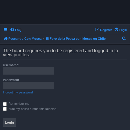
FAQ
Register
Login
S
Pescando Con Mosca
El Foro de la Pesca con Mosca en Chile
e
The board requires you to be registered and logged in to
a
view profiles.
r
Username:
c
h
Password:
I forgot my password
Remember me
Hide my online status this session