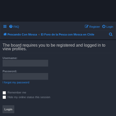
FAQ
Register
Login
S
Pescando Con Mosca
El Foro de la Pesca con Mosca en Chile
e
The board requires you to be registered and logged in to
a
view profiles.
r
Username:
c
h
Password:
I forgot my password
Remember me
Hide my online status this session