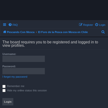
FAQ
Register
Login
S
Pescando Con Mosca
El Foro de la Pesca con Mosca en Chile
e
The board requires you to be registered and logged in to
a
view profiles.
r
Username:
c
h
Password:
I forgot my password
Remember me
Hide my online status this session