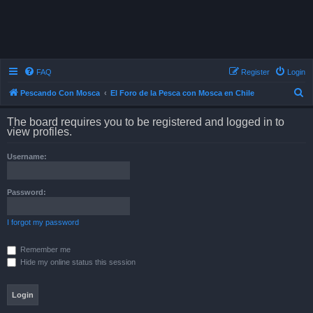
FAQ
Register
Login
S
Pescando Con Mosca
El Foro de la Pesca con Mosca en Chile
e
The board requires you to be registered and logged in to
a
view profiles.
r
Username:
c
h
Password:
I forgot my password
Remember me
Hide my online status this session