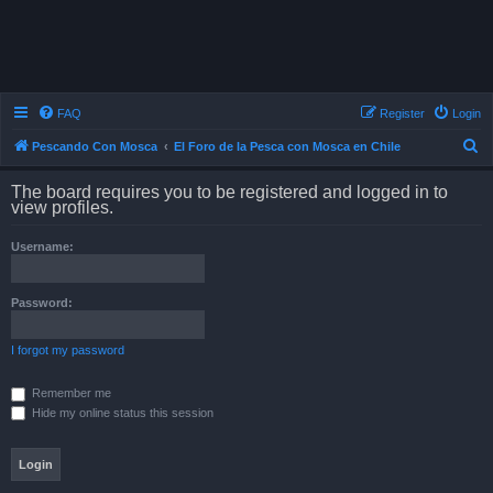
FAQ
Register
Login
S
Pescando Con Mosca
El Foro de la Pesca con Mosca en Chile
e
The board requires you to be registered and logged in to
a
view profiles.
r
Username:
c
h
Password:
I forgot my password
Remember me
Hide my online status this session