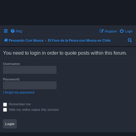
FAQ
Register
Login
S
Pescando Con Mosca
El Foro de la Pesca con Mosca en Chile
e
You need to login in order to quote posts within this forum.
a
r
Username:
c
h
Password:
I forgot my password
Remember me
Hide my online status this session