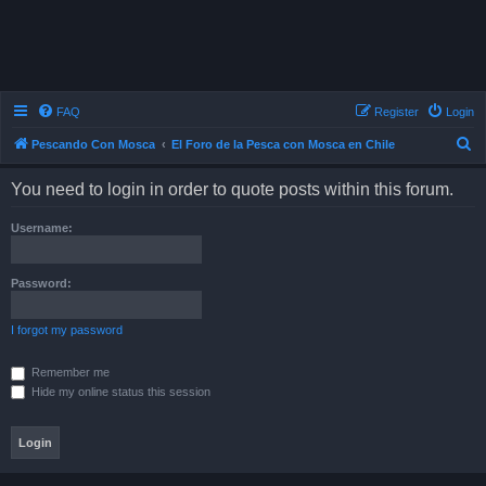
FAQ
Register
Login
S
Pescando Con Mosca
El Foro de la Pesca con Mosca en Chile
e
You need to login in order to quote posts within this forum.
a
r
Username:
c
h
Password:
I forgot my password
Remember me
Hide my online status this session