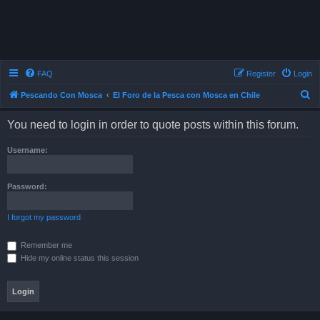
FAQ
Register
Login
S
Pescando Con Mosca
El Foro de la Pesca con Mosca en Chile
e
You need to login in order to quote posts within this forum.
a
r
Username:
c
h
Password:
I forgot my password
Remember me
Hide my online status this session