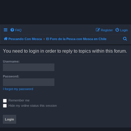
FAQ
Register
Login
S
Pescando Con Mosca
El Foro de la Pesca con Mosca en Chile
e
You need to login in order to reply to topics within this forum.
a
r
Username:
c
h
Password:
I forgot my password
Remember me
Hide my online status this session