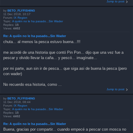
Jump to post
by
BETO_FLYFISHING
11 Dec 2018, 10:17
Forum:
IX Region
Topic:
A quién no le ha pasado...Sin Wader
Replies:
15
Views:
4402
Re: A quién no le ha pasado...Sin Wader
chuta... al menos la pesca estuvo buena...!!!
me acordé de una historia que contó Pin Pon... dijo que una vez fue a
pescar y olvido llevar la caña... y pescó... imagínate...
por mi parte, aun sin ir de pesca... que siga asi de buena la pesca (pero
con wader)
No recuerdo esa historia, como ...
Jump to post
by
BETO_FLYFISHING
11 Dec 2018, 08:44
Forum:
IX Region
Topic:
A quién no le ha pasado...Sin Wader
Replies:
15
Views:
4402
Re: A quién no le ha pasado...Sin Wader
Buena, gracias por compartir... cuando empecé a pescar con mosca no