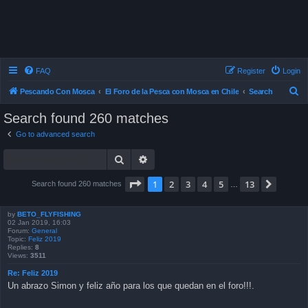
FAQ
Register
Login
S
Pescando Con Mosca
El Foro de la Pesca con Mosca en Chile
Search
e
Search found 260 matches
a
Go to advanced search
r
Search
Advanced search
c
h
Page
1
of
13
1
2
3
4
5
13
Next
Search found 260 matches
…
by
BETO_FLYFISHING
02 Jan 2019, 16:03
Forum:
General
Topic:
Feliz 2019
Replies:
8
Views:
3511
Re: Feliz 2019
Un abrazo Simon y feliz año para los que quedan en el foro!!!.