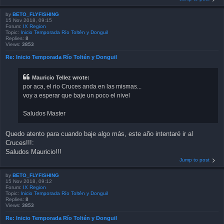
by
BETO_FLYFISHING
15 Nov 2018, 09:15
Forum:
IX Region
Topic:
Inicio Temporada Río Toltén y Donguil
Replies:
8
Views:
3853
Re: Inicio Temporada Río Toltén y Donguil
Mauricio Tellez wrote:
por aca, el rio Cruces anda en las mismas...
voy a esperar que baje un poco el nivel
Saludos Master
Quedo atento para cuando baje algo más, este año intentaré ir al
Cruces!!!:
Saludos Mauricio!!!
Jump to post
by
BETO_FLYFISHING
15 Nov 2018, 09:12
Forum:
IX Region
Topic:
Inicio Temporada Río Toltén y Donguil
Replies:
8
Views:
3853
Re: Inicio Temporada Río Toltén y Donguil