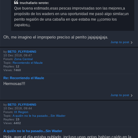
truchafario wrote:
Que buena estimado,esas pescas improvisadas son las mejores,a
propósito de los waders en una oportunidad me pasó algo similar,un
perrito regalón de una cabaña en que estaba me ¡¡¡comio los
zapatos¡¡.
Oh, me imagino el improperio preciso al perrito jajajajajjaja.
Jump to post
by
BETO_FLYFISHING
10 Dec 2018, 09:47
Forum:
Zona Central
Topic:
Recorriendo el Maule
Replies:
12
Views:
7460
Re: Recorriendo el Maule
Hermosas!!!
Jump to post
by
BETO_FLYFISHING
10 Dec 2018, 09:44
Forum:
IX Region
Topic:
A quién no le ha pasado...Sin Wader
Replies:
15
Views:
4402
A quién no le ha pasado...Sin Wader
Hola, ayer el día estaba nublado, incluso unas gotas habían caído en la