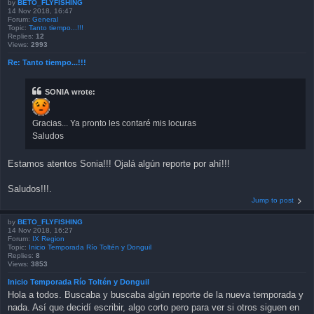
by
BETO_FLYFISHING
14 Nov 2018, 16:47
Forum:
General
Topic:
Tanto tiempo...!!!
Replies:
12
Views:
2993
Re: Tanto tiempo...!!!
SONIA wrote:
Gracias... Ya pronto les contaré mis locuras
Saludos
Estamos atentos Sonia!!! Ojalá algún reporte por ahí!!!
Saludos!!!.
Jump to post
by
BETO_FLYFISHING
14 Nov 2018, 16:27
Forum:
IX Region
Topic:
Inicio Temporada Río Toltén y Donguil
Replies:
8
Views:
3853
Inicio Temporada Río Toltén y Donguil
Hola a todos. Buscaba y buscaba algún reporte de la nueva temporada y
nada. Así que decidí escribir, algo corto pero para ver si otros siguen en