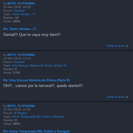
by
BETO_FLYFISHING
19 Nov 2018, 09:33
Forum:
General
Topic:
Tanto tiempo...!!!
Replies:
12
Views:
2993
Re: Tanto tiempo...!!!
Genial!!! Que te vaya muy bien!!!
Jump to post
by
BETO_FLYFISHING
15 Nov 2018, 12:13
Forum:
General
Topic:
Una Oscura Historia de Pesca (Parte II)
Replies:
6
Views:
1762
Re: Una Oscura Historia de Pesca (Parte II)
Oh!!!...vamos por la tercera!!!, quedo atento!!!.
Jump to post
by
BETO_FLYFISHING
15 Nov 2018, 11:36
Forum:
IX Region
Topic:
Inicio Temporada Río Toltén y Donguil
Replies:
8
Views:
3853
Re: Inicio Temporada Río Toltén y Donguil