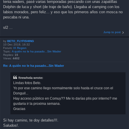
tenia waders, pasé varias temporadas pescando con unas zapatillas
Dolphin de luca y short (de traje de baño). Llegaba al camping con los
labios morados, pero feliz... y eso que los primeros años con mosca no
pescaba ni una.
sl2 ...
Jump to post
by
BETO_FLYFISHING
10 Dec 2018, 16:32
Forum:
IX Region
Topic:
A quién no le ha pasado...Sin Wader
Replies:
15
Views:
4402
Re: A quién no le ha pasado...Sin Wader
ftrewhela wrote:
Lindas fotos Beto.
Yo por ese camino llego normalmente solo hasta el cruce con el
Donguil...
Hay acceso público en Comuy?? Me lo darías plis por interno? me
gustaria ir la proxima semana.
Gracias
Si hay camino, te doy detalles!!!.
Saludos!.