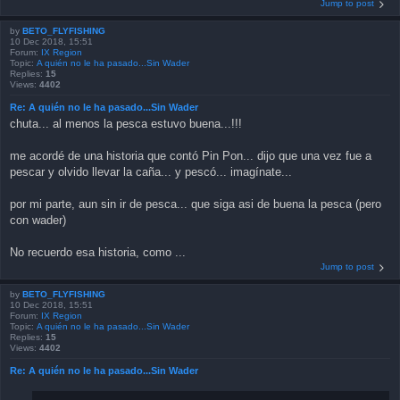
Jump to post
by
BETO_FLYFISHING
10 Dec 2018, 15:51
Forum:
IX Region
Topic:
A quién no le ha pasado...Sin Wader
Replies:
15
Views:
4402
Re: A quién no le ha pasado...Sin Wader
chuta... al menos la pesca estuvo buena...!!!
me acordé de una historia que contó Pin Pon... dijo que una vez fue a
pescar y olvido llevar la caña... y pescó... imagínate...
por mi parte, aun sin ir de pesca... que siga asi de buena la pesca (pero
con wader)
No recuerdo esa historia, como ...
Jump to post
by
BETO_FLYFISHING
10 Dec 2018, 15:51
Forum:
IX Region
Topic:
A quién no le ha pasado...Sin Wader
Replies:
15
Views:
4402
Re: A quién no le ha pasado...Sin Wader