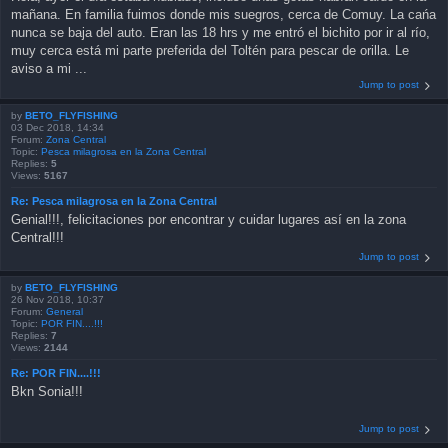
mañana. En familia fuimos donde mis suegros, cerca de Comuy. La cańa
nunca se baja del auto. Eran las 18 hrs y me entró el bichito por ir al río,
muy cerca está mi parte preferida del Toltén para pescar de orilla. Le
aviso a mi ...
Jump to post
by
BETO_FLYFISHING
03 Dec 2018, 14:34
Forum:
Zona Central
Topic:
Pesca milagrosa en la Zona Central
Replies:
5
Views:
5167
Re: Pesca milagrosa en la Zona Central
Genial!!!, felicitaciones por encontrar y cuidar lugares así en la zona
Central!!!
Jump to post
by
BETO_FLYFISHING
26 Nov 2018, 10:37
Forum:
General
Topic:
POR FIN....!!!
Replies:
7
Views:
2144
Re: POR FIN....!!!
Bkn Sonia!!!
Jump to post