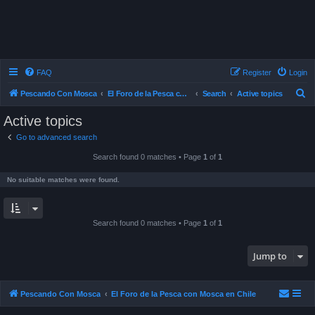
FAQ
Register
Login
S
Pescando Con Mosca
El Foro de la Pesca con Mosca en Chile
Search
Active topics
e
Active topics
a
Go to advanced search
r
Search found 0 matches • Page
1
of
1
c
h
No suitable matches were found.
Search found 0 matches • Page
1
of
1
Jump to
Pescando Con Mosca
El Foro de la Pesca con Mosca en Chile