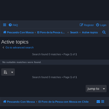
FAQ
Register
Login
S
Pescando Con Mosca
El Foro de la Pesca con Mosca en Chile
Search
Active topics
e
Active topics
a
Go to advanced search
r
Search found 0 matches • Page
1
of
1
c
h
No suitable matches were found.
Search found 0 matches • Page
1
of
1
Jump to
Pescando Con Mosca
El Foro de la Pesca con Mosca en Chile