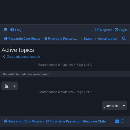
FAQ
Register
Login
S
Pescando Con Mosca
El Foro de la Pesca con Mosca en Chile
Search
Active topics
e
Active topics
a
Go to advanced search
r
Search found 0 matches • Page
1
of
1
c
h
No suitable matches were found.
Search found 0 matches • Page
1
of
1
Jump to
Pescando Con Mosca
El Foro de la Pesca con Mosca en Chile