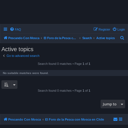
FAQ
Register
Login
S
Pescando Con Mosca
El Foro de la Pesca con Mosca en Chile
Search
Active topics
e
Active topics
a
Go to advanced search
r
Search found 0 matches • Page
1
of
1
c
h
No suitable matches were found.
Search found 0 matches • Page
1
of
1
Jump to
Pescando Con Mosca
El Foro de la Pesca con Mosca en Chile