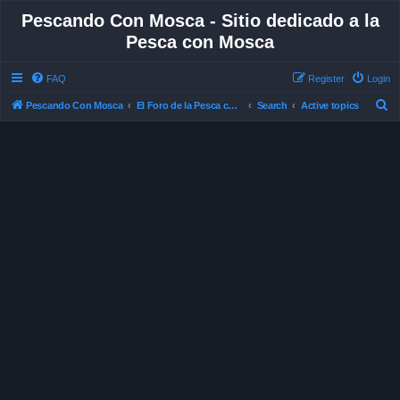
Pescando Con Mosca - Sitio dedicado a la
Pesca con Mosca
FAQ
Register
Login
S
Pescando Con Mosca
El Foro de la Pesca con Mosca en Chile
Search
Active topics
e
a
r
c
h