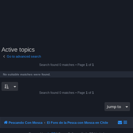
Active topics
Go to advanced search
Search found 0 matches • Page
1
of
1
No suitable matches were found.
Search found 0 matches • Page
1
of
1
Jump to
Pescando Con Mosca
El Foro de la Pesca con Mosca en Chile