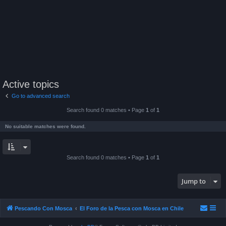
Active topics
Go to advanced search
Search found 0 matches • Page
1
of
1
No suitable matches were found.
Search found 0 matches • Page
1
of
1
Jump to
Pescando Con Mosca
El Foro de la Pesca con Mosca en Chile