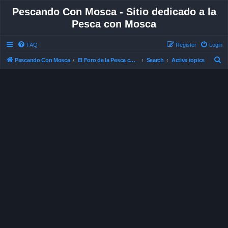
Pescando Con Mosca - Sitio dedicado a la
Pesca con Mosca
FAQ
Register
Login
S
Pescando Con Mosca
El Foro de la Pesca con Mosca en Chile
Search
Active topics
e
a
r
c
h