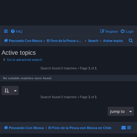
FAQ
Register
Login
S
Pescando Con Mosca
El Foro de la Pesca con Mosca en Chile
Search
Active topics
e
Active topics
a
Go to advanced search
r
Search found 0 matches • Page
1
of
1
c
h
No suitable matches were found.
Search found 0 matches • Page
1
of
1
Jump to
Pescando Con Mosca
El Foro de la Pesca con Mosca en Chile